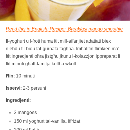
Read this in English: Recipe: Breakfast mango smoothie
Il-yoghurt u l-frott huma ftit mill-affarijiet adattati biex
nieħdu fil-bidu tal-ġurnata tagħna. Imħalltin flimkien ma’
ftit ingredjenti oħra jistgħu jkunu l-kolazzjon ippreparat fi
ftit minuti għall-familja kollha wkoll.
Ħin:
10 minuti
Isservi:
2-3 persuni
Ingredjenti:
2 mangoes
150 ml yoghurt tal-vanilla, iffriżat
200 ml ħalib