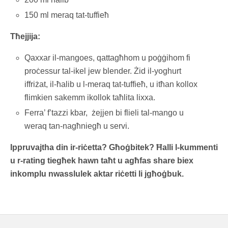
150 ml meraq tat-tuffieħ
Tħejjija:
Qaxxar il-mangoes, qattagħhom u poġġihom fi
proċessur tal-ikel jew blender. Żid il-yoghurt
iffriżat, il-ħalib u l-meraq tat-tuffieħ, u itħan kollox
flimkien sakemm ikollok taħlita lixxa.
Ferra’ f’tazzi kbar, żejjen bi flieli tal-mango u
weraq tan-nagħniegħ u servi.
Ippruvajtha din ir-riċetta? Għoġbitek? Ħalli l-kummenti
u r-rating tiegħek hawn taħt u agħfas share biex
inkomplu nwasslulek aktar riċetti li jgħoġbuk.