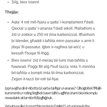
Silġ, biex isservi
Tħejjija:
Aqta’ 4 roti mill-ħjara u qatta’ l-kumplament f’dadi.
Qaxxar u qatta’ l-ananas f’dadi wkoll. Ħallathom u
żid iz-zokkor u 250 ml ilma karbonizzat. Itħanhom
bi blender, għaddi t-taħlita minn passatur u armi li
jibqa’ fil-passatur. Iġbor ir-ragħwa tal-wiċċ u
kessaħ f’buqar fil-friġġ.
Biex isservi: żid il-meraq tal-lumi mat-taħlita u
ħawwad. Poġġi ftit silġ f’kull tazza; imla ¾ minnha
bit-taħlita u kompli imla bl-ilma karbonizzat.
Żejjen it-tazzi bir-roti tal-ħjar.
Ippruvajtha din ir-riċetta ta’ xarba tal-ħjar u l-ananas? Għoġbitek? Ħalli l-
kummenti u r-rating tiegħek hawn taħt u agħfas share biex inkomplu
nwasslulek aktar riċetti li jogħġbuk.
Would you like to read this recipe in English? Let us know in the