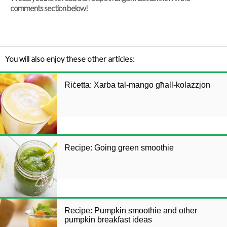
comments section below!
You will also enjoy these other articles:
Riċetta: Xarba tal-mango għall-kolazzjon
Recipe: Going green smoothie
Recipe: Pumpkin smoothie and other
pumpkin breakfast ideas