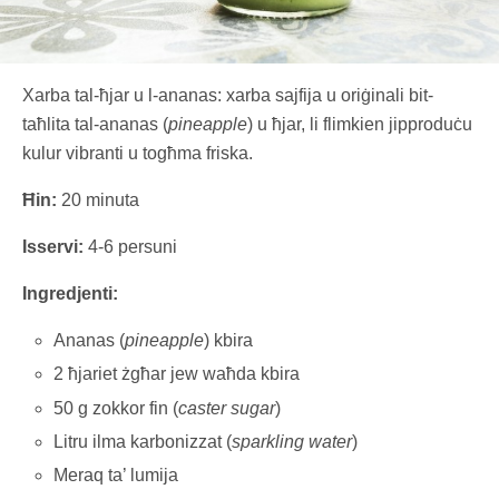
Xarba tal-ħjar u l-ananas: xarba sajfija u oriġinali bit-
taħlita tal-ananas (
pineapple
) u ħjar, li flimkien jipproduċu
kulur vibranti u togħma friska.
Ħin:
20 minuta
Isservi:
4-6 persuni
Ingredjenti:
Ananas (
pineapple
) kbira
2 ħjariet żgħar jew waħda kbira
50 g zokkor fin (
caster sugar
)
Litru ilma karbonizzat (
sparkling water
)
Meraq ta’ lumija