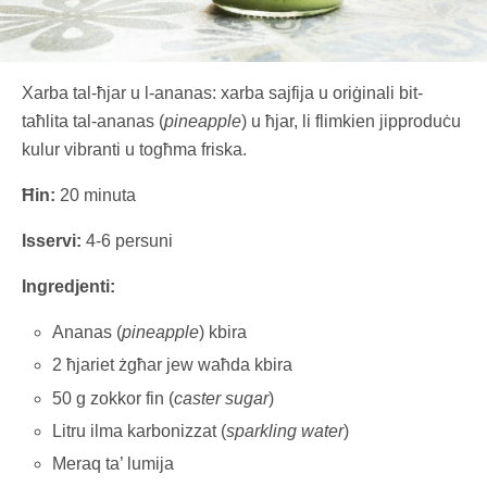
Xarba tal-ħjar u l-ananas: xarba sajfija u oriġinali bit-
taħlita tal-ananas (
pineapple
) u ħjar, li flimkien jipproduċu
kulur vibranti u togħma friska.
Ħin:
20 minuta
Isservi:
4-6 persuni
Ingredjenti:
Ananas (
pineapple
) kbira
2 ħjariet żgħar jew waħda kbira
50 g zokkor fin (
caster sugar
)
Litru ilma karbonizzat (
sparkling water
)
Meraq ta’ lumija