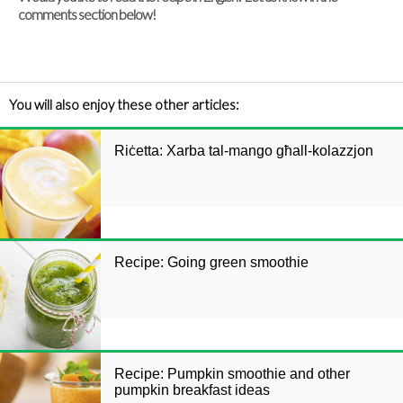
comments section below!
You will also enjoy these other articles:
Riċetta: Xarba tal-mango għall-kolazzjon
Recipe: Going green smoothie
Recipe: Pumpkin smoothie and other
pumpkin breakfast ideas