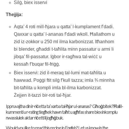
Silġ, biex isservi
Tħejjija:
Aqta’ 4 roti mill-ħjara u qatta’ l-kumplament f’dadi.
Qaxxar u qatta’ l-ananas f’dadi wkoll. Ħallathom u
żid iz-zokkor u 250 ml ilma karbonizzat. Itħanhom
bi blender, għaddi t-taħlita minn passatur u armi li
jibqa’ fil-passatur. Iġbor ir-ragħwa tal-wiċċ u
kessaħ f’buqar fil-friġġ.
Biex isservi: żid il-meraq tal-lumi mat-taħlita u
ħawwad. Poġġi ftit silġ f’kull tazza; imla ¾ minnha
bit-taħlita u kompli imla bl-ilma karbonizzat.
Żejjen it-tazzi bir-roti tal-ħjar.
Ippruvajtha din ir-riċetta ta’ xarba tal-ħjar u l-ananas? Għoġbitek? Ħalli l-
kummenti u r-rating tiegħek hawn taħt u agħfas share biex inkomplu
nwasslulek aktar riċetti li jogħġbuk.
Would you like to read this recipe in English? Let us know in the