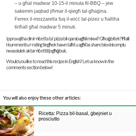
– u għal madwar 10-15-il minuta fil-BBQ – jew
sakemm jaqbad jiħmar il-qiegħ tal-għaġina.
Ferrex il-mozzarella fuq il-wiċċ tal-pizez u ħalliha
tinħall għal madwar 5 minuti.
Ippruvajtha din ir-riċetta ta’ pizza bil-qarabagħli mixwi? Għoġbitek? Ħalli
l-kummenti u r-rating tiegħek hawn taħt u agħfas share biex inkomplu
nwasslulek aktar riċetti li jogħġbuk.
Would you like to read this recipe in English? Let us know in the
comments section below!
You will also enjoy these other articles:
Riċetta: Pizza bil-basal, ġbejniet u
prosciutto