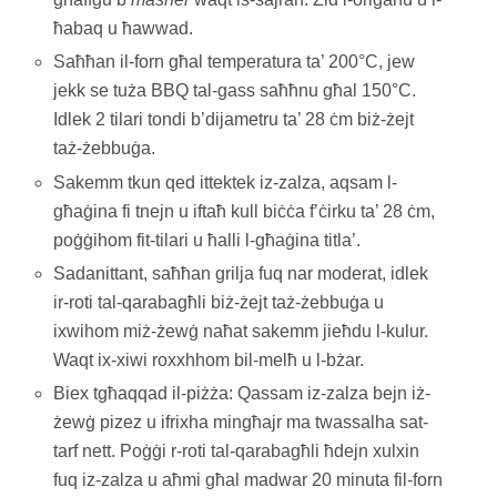
ħabaq u ħawwad.
Saħħan il-forn għal temperatura ta’ 200°C, jew
jekk se tuża BBQ tal-gass saħħnu għal 150°C.
Idlek 2 tilari tondi b’dijametru ta’ 28 ċm biż-żejt
taż-żebbuġa.
Sakemm tkun qed ittektek iz-zalza, aqsam l-
għaġina fi tnejn u iftaħ kull biċċa f’ċirku ta’ 28 ċm,
poġġihom fit-tilari u ħalli l-għaġina titla’.
Sadanittant, saħħan grilja fuq nar moderat, idlek
ir-roti tal-qarabagħli biż-żejt taż-żebbuġa u
ixwihom miż-żewġ naħat sakemm jieħdu l-kulur.
Waqt ix-xiwi roxxhhom bil-melħ u l-bżar.
Biex tgħaqqad il-piżża: Qassam iz-zalza bejn iż-
żewġ pizez u ifrixha mingħajr ma twassalha sat-
tarf nett. Poġġi r-roti tal-qarabagħli ħdejn xulxin
fuq iz-zalza u aħmi għal madwar 20 minuta fil-forn