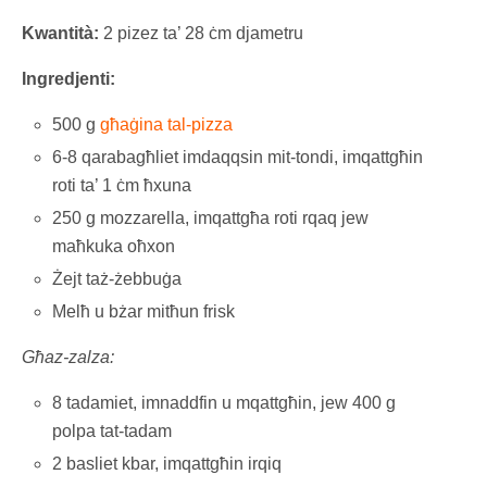
Kwantità:
2 pizez ta’ 28 ċm djametru
Ingredjenti:
500 g
għaġina tal-pizza
6-8 qarabagħliet imdaqqsin mit-tondi, imqattgħin
roti ta’ 1 ċm ħxuna
250 g mozzarella, imqattgħa roti rqaq jew
maħkuka oħxon
Żejt taż-żebbuġa
Melħ u bżar mitħun frisk
Għaz-zalza:
8 tadamiet, imnaddfin u mqattgħin, jew 400 g
polpa tat-tadam
2 basliet kbar, imqattgħin irqiq