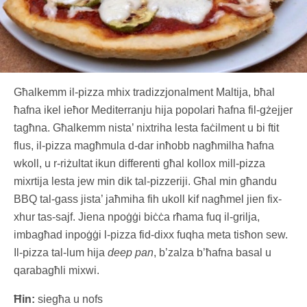
Għalkemm il-pizza mhix tradizzjonalment Maltija, bħal
ħafna ikel ieħor Mediterranju hija popolari ħafna fil-gżejjer
tagħna. Għalkemm nista’ nixtriha lesta faċilment u bi ftit
flus, il-pizza magħmula d-dar inħobb nagħmilha ħafna
wkoll, u r-riżultat ikun differenti għal kollox mill-pizza
mixrtija lesta jew min dik tal-pizzeriji. Għal min għandu
BBQ tal-gass jista’ jaħmiha fih ukoll kif nagħmel jien fix-
xhur tas-sajf. Jiena npoġġi biċċa rħama fuq il-grilja,
imbagħad inpoġġi l-pizza fid-dixx fuqha meta tisħon sew.
Il-pizza tal-lum hija
deep pan
, b’zalza b’ħafna basal u
qarabagħli mixwi.
Ħin:
siegħa u nofs