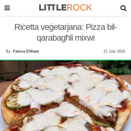
Riċetta veġetarjana: Pizza bil-
qarabagħli mixwi
By:
Fatima Eltham
21 July 2015