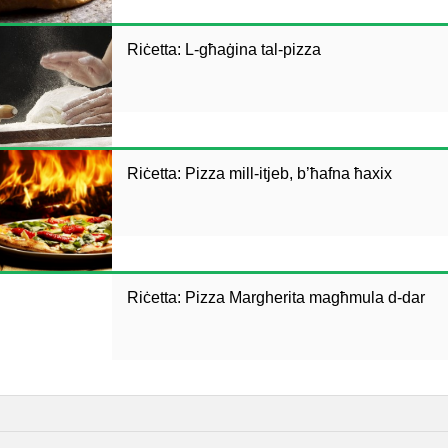
Riċetta: L-għaġina tal-pizza
Riċetta: Pizza mill-itjeb, b’ħafna ħaxix
Riċetta: Pizza Margherita magħmula d-dar