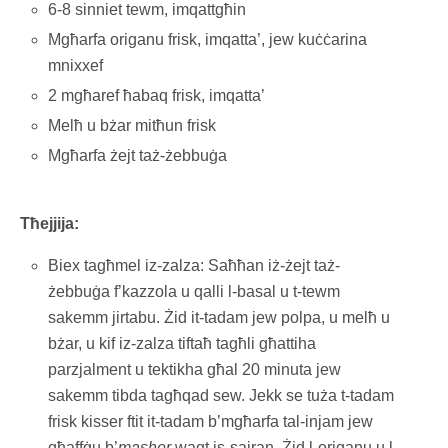
6-8 sinniet tewm, imqattgħin
Mgħarfa origanu frisk, imqatta’, jew kuċċarina
mnixxef
2 mgħaref ħabaq frisk, imqatta’
Melħ u bżar mitħun frisk
Mgħarfa żejt taż-żebbuġa
Tħejjija:
Biex tagħmel iz-zalza: Saħħan iż-żejt taż-
żebbuġa f’kazzola u qalli l-basal u t-tewm
sakemm jirtabu. Żid it-tadam jew polpa, u melħ u
bżar, u kif iz-zalza tiftaħ tagħli għattiha
parzjalment u tektikha għal 20 minuta jew
sakemm tibda tagħqad sew. Jekk se tuża t-tadam
frisk kisser ftit it-tadam b’mgħarfa tal-injam jew
għaffġu b’
masher
waqt is-sajran. Żid l-origanu u l-