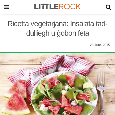
Riċetta veġetarjana: Insalata tad-
dulliegħ u ġobon feta
23 June 2015