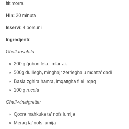
ftit morra.
Ħin:
20 minuta
Isservi:
4 persuni
Ingredjenti:
Għall-insalata:
200 g ġobon feta, imfarrak
500g dulliegħ, mingħajr żerriegħa u mqatta’ dadi
Basla żgħira ħamra, imqattgħa flieli rqaq
100 g
rucola
Għall-vinaigrette:
Qoxra maħkuka ta’ nofs lumija
Meraq ta’ nofs lumija