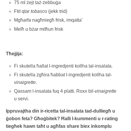
75 ml żejt taż-żebbuġa
Ftit qtar
tobasco
(jekk trid)
Mgħarfa nagħniegħ frisk, imqatta’
Melħ u bżar mitħun frisk
Tħejjija:
Fi skutella ħallat l-ingredjenti kollha tal-insalata.
Fi skutella żgħira ħabbat l-ingredjenti kollha tal-
vinaigrette
.
Qassam l-insalata fuq 4 platti. Roxx bil-
vinaigrette
u servi.
Ippruvajtha din ir-ricetta tal-insalata tad-dulliegħ u
ġobon feta? Għoġbitek? Ħalli l-kummenti u r-rating
tiegħek hawn taħt u agħfas share biex inkomplu