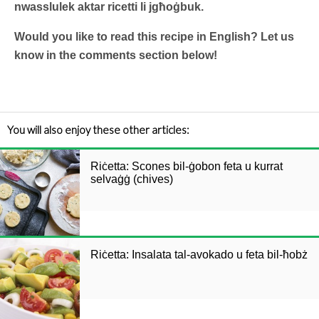
nwasslulek aktar ricetti li jgħoġbuk.
Would you like to read this recipe in English? Let us
know in the comments section below!
You will also enjoy these other articles:
Riċetta: Scones bil-ġobon feta u kurrat
selvaġġ (chives)
Riċetta: Insalata tal-avokado u feta bil-ħobż