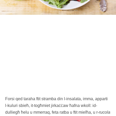
Forsi qed taraha ftit stramba din l-insalata, imma, apparti
l-kuluri sbieħ, it-togħmiet jirkaċċaw ħafna wkoll: id-
dulliegħ ħelu u mmerraq, feta ratba u ftit mielħa, u r-
rucola