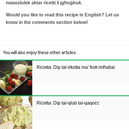
nwasslulek aktar ricetti li jgħoġbuk.
Would you like to read this recipe in English? Let us
know in the comments section below!
You will also enjoy these other articles:
Riċetta: Dip tal-irkotta ma’ frott imħallat
Riċetta: Dip tal-qlub tal-qaqoċċ