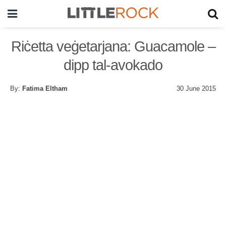
Riċetta veġetarjana: Guacamole –
dipp tal-avokado
By:
Fatima Eltham
30 June 2015