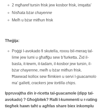
2 mgħaref tursin frisk jew kosbor frisk, imqatta’
Nisħata bżar
chayenne
Melħ u bżar mitħun frisk
Tħejjija:
Poġġi l-avokado fi skutella, roxxu bil-meraq tal-
lime jew lumi u għaffġu sew b’furketta. Żid il-
basla, it-tewm, it-tadam, il-kosbor jew tursin, il-
bżar
chayenne
, melħ u bżar mitħun frisk.
Ħawwad kollox sew flimkien u servi l-
guacamolo
ma’ gallett,
crackers
jew
tortilla chips
.
Ippruvajtha din ir-ricetta tal-guacamole (dipp tal-
avokado) ? Għoġbitek? Ħalli l-kummenti u r-rating
tiegħek hawn taħt u agħfas share biex inkomplu