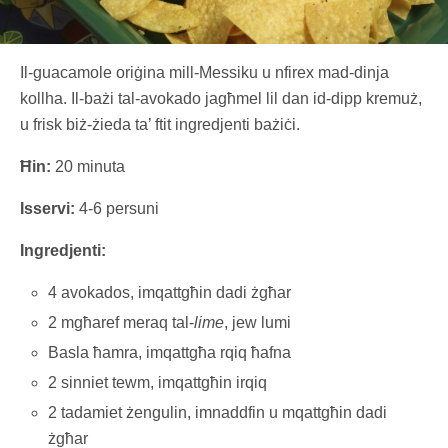
Il-guacamole oriġina mill-Messiku u nfirex mad-dinja
kollha. Il-bażi tal-avokado jagħmel lil dan id-dipp kremuż,
u frisk biż-żieda ta’ ftit ingredjenti bażiċi.
Ħin:
20 minuta
Isservi:
4-6 persuni
Ingredjenti:
4 avokados, imqattgħin dadi żgħar
2 mgħaref meraq tal-
lime
, jew lumi
Basla ħamra, imqattgħa rqiq ħafna
2 sinniet tewm, imqattgħin irqiq
2 tadamiet żengulin, imnaddfin u mqattgħin dadi
żgħar