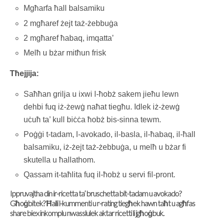
Mgħarfa ħall balsamiku
2 mgħaref żejt taż-żebbuġa
2 mgħaref ħabaq, imqatta’
Melħ u bżar mitħun frisk
Tħejjija:
Saħħan grilja u ixwi l-ħobż sakem jieħu lewn
dehbi fuq iż-żewġ naħat tiegħu. Idlek iż-żewġ
uċuħ ta’ kull biċċa ħobż bis-sinna tewm.
Poġġi t-tadam, l-avokado, il-basla, il-ħabaq, il-ħall
balsamiku, iż-żejt taż-żebbuġa, u melħ u bżar fi
skutella u ħallathom.
Qassam it-taħlita fuq il-ħobż u servi fil-pront.
Ippruvajtha din ir-ricetta ta’ bruschetta bit-tadam u avokado?
Għoġbitek? Ħalli l-kummenti u r-rating tiegħek hawn taħt u agħfas
share biex inkomplu nwasslulek aktar ricetti li jgħoġbuk.