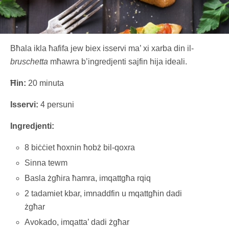
Bħala ikla ħafifa jew biex isservi ma’ xi xarba din il-
bruschetta
mħawra b’ingredjenti sajfin hija ideali.
Ħin:
20 minuta
Isservi:
4 persuni
Ingredjenti:
8 biċċiet ħoxnin ħobż bil-qoxra
Sinna tewm
Basla żgħira ħamra, imqattgħa rqiq
2 tadamiet kbar, imnaddfin u mqattgħin dadi
żgħar
Avokado, imqatta’ dadi żgħar