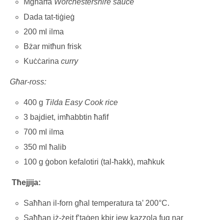
Mgħarfa
Worchestershire sauce
Dada tat-tiġieġ
200 ml ilma
Bżar mitħun frisk
Kuċċarina
curry
Għar-ross:
400 g
Tilda Easy Cook rice
3 bajdiet, imħabbtin ħafif
700 ml ilma
350 ml ħalib
100 g ġobon kefalotiri (tal-ħakk), maħkuk
Tħejjija:
Saħħan il-forn għal temperatura ta’ 200°C.
Saħħan iż-żejt f’taġen kbir jew kazzola fuq nar