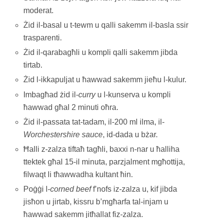
moderat.
Żid il-basal u t-tewm u qalli sakemm il-basla ssir
trasparenti.
Żid il-qarabagħli u kompli qalli sakemm jibda
tirtab.
Żid l-ikkapuljat u ħawwad sakemm jieħu l-kulur.
Imbagħad żid il-
curry
u l-kunserva u kompli
ħawwad għal 2 minuti oħra.
Żid il-passata tat-tadam, il-200 ml ilma, il-
Worchestershire
sauce
, id-dada u bżar.
Ħalli z-zalza tiftaħ tagħli, baxxi n-nar u ħalliha
ttektek għal 15-il minuta, parzjalment mgħottija,
filwaqt li tħawwadha kultant ħin.
Poġġi l-
corned beef
f’nofs iz-zalza u, kif jibda
jisħon u jirtab, kissru b’mgħarfa tal-injam u
ħawwad sakemm jitħallat fiz-zalza.