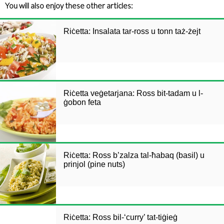
You will also enjoy these other articles:
Riċetta: Insalata tar-ross u tonn taż-żejt
Riċetta veġetarjana: Ross bit-tadam u l-
ġobon feta
Riċetta: Ross b’zalza tal-ħabaq (basil) u
prinjol (pine nuts)
Riċetta: Ross bil-‘curry’ tat-tiġieġ