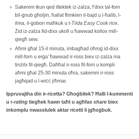
Sakemm tkun qed ittektek iz-zalza, f’dixx tal-forn
bil-ġnub għoljin, ħallat flimkien il-bajd u l-ħalib, l-
ilma, il-ġobon maħkuk u t-
Tilda Easy Cook rice
.
Żid iz-zalza fid-dixx ukoll u ħawwad kollox mill-
qiegħ sew.
Aħmi għal 15-il minuta, imbagħad oħroġ id-dixx
mill-forn u erġa’ ħawwad ir-ross biex iz-zalza ma
tinżilx fil-qiegħ. Daħħal ir-ross fil-forn u kompli
aħmi għal 25-30 minuta oħra, sakemm ir-ross
jagħqad u l-wiċċ jiħmar.
Ippruvajtha din ir-ricetta? Għoġbitek? Ħalli l-kummenti
u r-
rating
tiegħek hawn taħt u agħfas
share
biex
inkomplu nwasslulek aktar ricetti li jgħoġbuk.