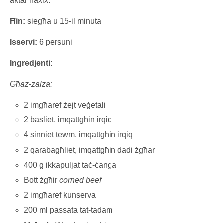
aktar ħaxix.
Ħin:
siegħa u 15-il minuta
Isservi:
6 persuni
Ingredjenti:
Għaz-zalza:
2 imgħaref żejt veġetali
2 basliet, imqattgħin irqiq
4 sinniet tewm, imqattgħin irqiq
2 qarabagħliet, imqattgħin dadi żgħar
400 g ikkapuljat taċ-ċanga
Bott żgħir
corned beef
2 imgħaref kunserva
200 ml passata tat-tadam