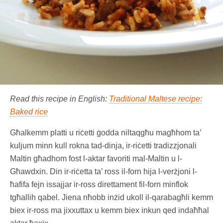
Read this recipe in English:
Traditional Maltese recipe:
Baked rice
Għalkemm platti u riċetti ġodda niltaqgħu magħhom ta’
kuljum minn kull rokna tad-dinja, ir-riċetti tradizzjonali
Maltin għadhom fost l-aktar favoriti mal-Maltin u l-
Għawdxin. Din ir-riċetta ta’ ross il-forn hija l-verżjoni l-
ħafifa fejn issajjar ir-ross direttament fil-forn minflok
tgħallih qabel. Jiena nħobb inżid ukoll il-qarabagħli kemm
biex ir-ross ma jixxuttax u kemm biex inkun qed indaħħal