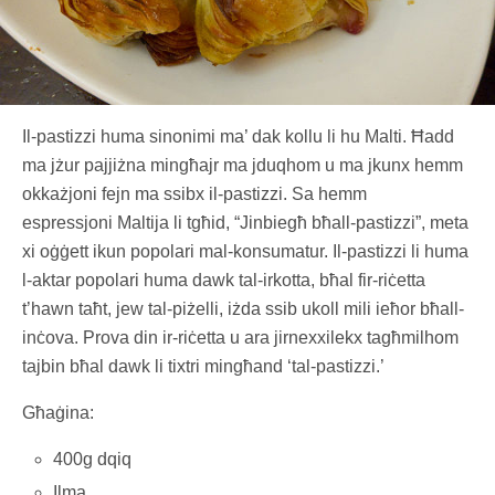
Il-pastizzi huma sinonimi ma’ dak kollu li hu Malti. Ħadd
ma jżur pajjiżna mingħajr ma jduqhom u ma jkunx hemm
okkażjoni fejn ma ssibx il-pastizzi. Sa hemm
espressjoni Maltija li tgħid, “Jinbiegħ bħall-pastizzi”, meta
xi oġġett ikun popolari mal-konsumatur. Il-pastizzi li huma
l-aktar popolari huma dawk tal-irkotta, bħal fir-riċetta
t’hawn taħt, jew tal-piżelli, iżda ssib ukoll mili ieħor bħall-
inċova. Prova din ir-riċetta u ara jirnexxilekx tagħmilhom
tajbin bħal dawk li tixtri mingħand ‘tal-pastizzi.’
Għaġina:
400g dqiq
Ilma