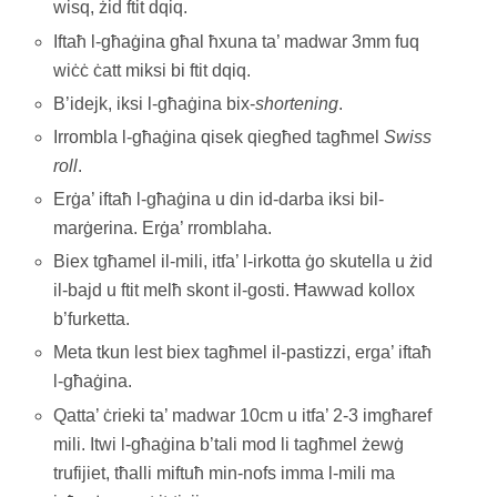
wisq, żid ftit dqiq.
Iftaħ l-għaġina għal ħxuna ta’ madwar 3mm fuq
wiċċ ċatt miksi bi ftit dqiq.
B’idejk, iksi l-għaġina bix-
shortening
.
Irrombla l-għaġina qisek qiegħed tagħmel
Swiss
roll
.
Erġa’ iftaħ l-għaġina u din id-darba iksi bil-
marġerina. Erġa’ rromblaha.
Biex tgħamel il-mili, itfa’ l-irkotta ġo skutella u żid
il-bajd u ftit melħ skont il-gosti. Ħawwad kollox
b’furketta.
Meta tkun lest biex tagħmel il-pastizzi, erga’ iftaħ
l-għaġina.
Qatta’ ċrieki ta’ madwar 10cm u itfa’ 2-3 imgħaref
mili. Itwi l-għaġina b’tali mod li tagħmel żewġ
trufijiet, tħalli miftuħ min-nofs imma l-mili ma