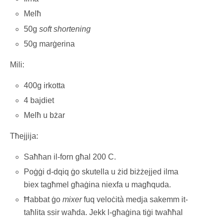
Melħ
50g
soft shortening
50g marġerina
Mili:
400g irkotta
4 bajdiet
Melħ u bżar
Tħejjija:
Saħħan il-forn għal 200 C.
Poġġi d-dqiq ġo skutella u żid biżżejjed ilma
biex tagħmel għaġina niexfa u magħquda.
Ħabbat ġo
mixer
fuq veloċità medja sakemm it-
taħlita ssir waħda. Jekk l-għaġina tiġi twaħħal