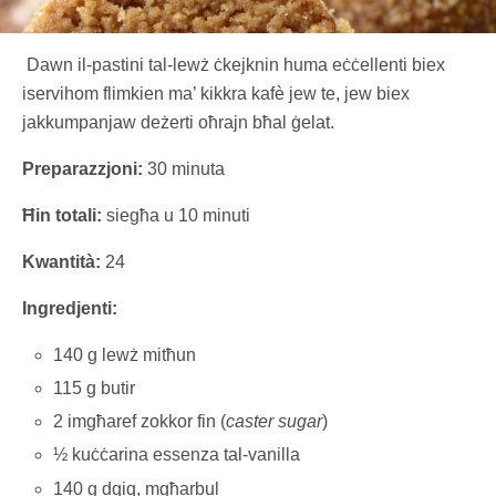
Dawn il-pastini tal-lewż ċkejknin huma eċċellenti biex
iservihom flimkien ma’ kikkra kafè jew te, jew biex
jakkumpanjaw deżerti oħrajn bħal ġelat.
Preparazzjoni:
30 minuta
Ħin totali:
siegħa u 10 minuti
Kwantità:
24
Ingredjenti:
140 g lewż mitħun
115 g butir
2 imgħaref zokkor fin (
caster sugar
)
½ kuċċarina essenza tal-vanilla
140 g dqiq, mgħarbul