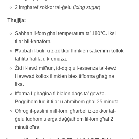
2 imgħaref zokkor tal-ġelu (
icing sugar
)
Tħejjija:
Saħħan il-forn għal temperatura ta’ 180°C. Iksi
tilar bil-kartaforn.
Ħabbat il-butir u z-zokkor flimkien sakemm ikollok
taħlita ħafifa u kremuża.
Żid il-lewż mitħun, id-dqiq u l-essenza tal-lewż.
Ħawwad kollox flimkien biex tifforma għaġina
lixa.
Ifforma l-għaġina fi blalen daqs ta’ ġewża.
Poġġihom fuq it-tilar u aħmihom għal 35 minuta.
Oħroġ il-pastini mill-forn, għarbel iz-zokkor tal-
ġelu fuqhom u erġa daġġalhom fil-forn għal 2
minuti oħra.