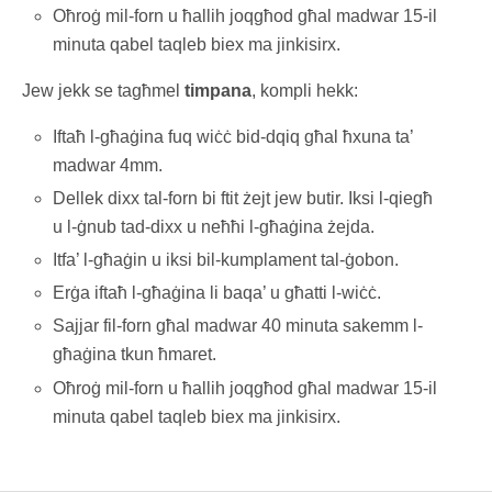
Oħroġ mil-forn u ħallih joqgħod għal madwar 15-il
minuta qabel taqleb biex ma jinkisirx.
Jew jekk se tagħmel
timpana
, kompli hekk:
Iftaħ l-għaġina fuq wiċċ bid-dqiq għal ħxuna ta’
madwar 4mm.
Dellek dixx tal-forn bi ftit żejt jew butir. Iksi l-qiegħ
u l-ġnub tad-dixx u neħħi l-għaġina żejda.
Itfa’ l-għaġin u iksi bil-kumplament tal-ġobon.
Erġa iftaħ l-għaġina li baqa’ u għatti l-wiċċ.
Sajjar fil-forn għal madwar 40 minuta sakemm l-
għaġina tkun ħmaret.
Oħroġ mil-forn u ħallih joqgħod għal madwar 15-il
minuta qabel taqleb biex ma jinkisirx.