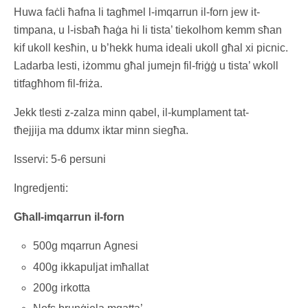
Huwa faċli ħafna li tagħmel l-imqarrun il-forn jew it-
timpana, u l-isbaħ ħaġa hi li tista’ tiekolhom kemm sħan
kif ukoll kesħin, u b’hekk huma ideali ukoll għal xi picnic.
Ladarba lesti, iżommu għal jumejn fil-friġġ u tista’ wkoll
titfagħhom fil-friża.
Jekk tlesti z-zalza minn qabel, il-kumplament tat-
tħejjija ma ddumx iktar minn siegħa.
Isservi: 5-6 persuni
Ingredjenti:
Għall-imqarrun il-forn
500g mqarrun Agnesi
400g ikkapuljat imħallat
200g irkotta