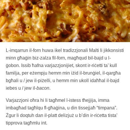
L-imqarrun il-forn huwa ikel tradizzjonali Malti li jikkonsisti
minn għaġin biz-zalza fil-forn, magħqud bil-bajd u l-
ġobon. Issib ħafna varjazzjonijiet, skont ir-riċetti ta’ kull
familja, per eżempju hemm min iżid il-brunġiel, il-qargħa
bgħali u / jew il-piżelli, u hemm min ukoll idaħħal il-bajd
iebes u / jew il-
bacon
.
Varjazzjoni oħra hi li tagħmel l-istess tħejjija, imma
imbagħad tagħlqu fl-għaġina, u din tissejjaħ “timpana”.
Żgur li doqtuh dan il-platt delizjuż u b’din ir-riċetta tista’
tipprova tagħmlu int.