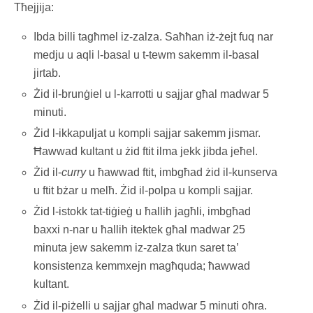
Tħejjija:
Ibda billi tagħmel iz-zalza. Saħħan iż-żejt fuq nar
medju u aqli l-basal u t-tewm sakemm il-basal
jirtab.
Żid il-brunġiel u l-karrotti u sajjar għal madwar 5
minuti.
Żid l-ikkapuljat u kompli sajjar sakemm jismar.
Ħawwad kultant u żid ftit ilma jekk jibda jeħel.
Żid il-
curry
u ħawwad ftit, imbgħad żid il-kunserva
u ftit bżar u melħ. Żid il-polpa u kompli sajjar.
Żid l-istokk tat-tiġieġ u ħallih jagħli, imbgħad
baxxi n-nar u ħallih itektek għal madwar 25
minuta jew sakemm iz-zalza tkun saret ta’
konsistenza kemmxejn magħquda; ħawwad
kultant.
Żid il-piżelli u sajjar għal madwar 5 minuti oħra.