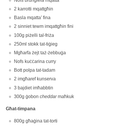
Nofs brunġiela mqatta’
2 karrotti mqattgħin
Basla mqatta’ fina
2 sinniet tewm imqattgħin fini
100g piżelli tal-friża
250ml stokk tat-tiġieg
Mgħarfa żejt taż-żebbuġa
Nofs kuċċarina curry
Bott polpa tat-tadam
2 imgħaref kunserva
3 bajdiet imħabbtin
300g ġobon
cheddar
maħkuk
Għat-timpana
800g għaġina tat-torti