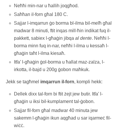
Neħħi min-nar u ħallih joqgħod.
Saħħan il-forn għal 180 C.
Sajjar l-imqarrun ġo borma bl-ilma bil-melħ għal
madwar 8 minuti, ftit inqas mill-ħin indikat fuq il-
pakkett, sabiex l-għaġin jibqa
al dente
. Neħħi l-
borma minn fuq in-nar, neħħi l-ilma u kessaħ l-
għaġin taħt l-ilma kiesaħ.
Itfa’ l-għaġin ġol-borma u ħallat maz-zalza, l-
irkotta, il-bajd u 200g ġobon maħkuk.
Jekk se tagħmel
imqarrun il-forn
, kompli hekk:
Dellek dixx tal-forn bi ftit żejt jew butir. Itfa’ l-
għaġin u iksi bil-kumplament tal-ġobon.
Sajjar fil-forn għal madwar 40 minuta jew
sakemm l-għaġin ikun aqgħad u sar iqarmeċ fil-
wiċċ.