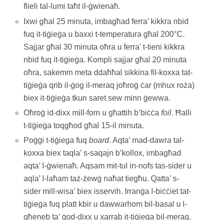
flieli tal-lumi taħt il-ġwienaħ.
Ixwi għal 25 minuta, imbagħad ferra’ kikkra nbid
fuq it-tiġieġa u baxxi t-temperatura għal 200°C.
Sajjar għal 30 minuta oħra u ferra’ t-tieni kikkra
nbid fuq it-tiġieġa. Kompli sajjar għal 20 minuta
oħra, sakemm meta ddaħħal sikkina fil-koxxa tat-
tiġieġa qrib il-ġog il-meraq joħroġ ċar (mhux roża)
biex it-tiġieġa tkun saret sew minn ġewwa.
Oħroġ id-dixx mill-forn u għattih b’biċċa
foil
. Ħalli
t-tiġieġa toqgħod għal 15-il minuta.
Poġġi t-tiġiega fuq
board
. Aqta’ mad-dawra tal-
koxxa biex taqla’ s-saqajn b’kollox, imbagħad
aqta’ l-ġwienaħ. Aqsam mit-tul in-nofs tas-sider u
aqla’ l-laħam taż-żewġ naħat tiegħu. Qatta’ s-
sider mill-wisa’ biex isservih. Irranġa l-biċċiet tat-
tiġieġa fuq platt kbir u dawwarhom bil-basal u l-
għeneb ta’ ġod-dixx u xarrab it-tiġieġa bil-meraq.