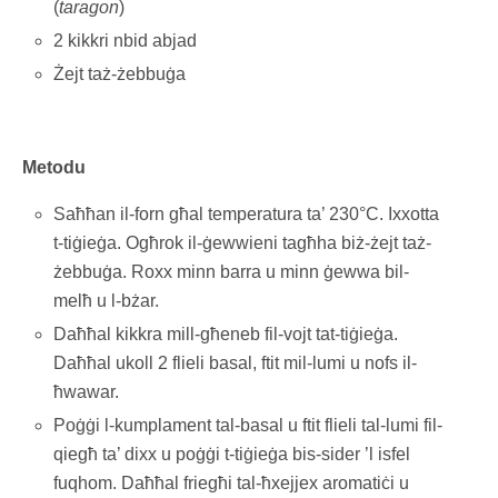
(
taragon
)
2 kikkri nbid abjad
Żejt taż-żebbuġa
Metodu
Saħħan il-forn għal temperatura ta’ 230°C. Ixxotta
t-tiġieġa. Ogħrok il-ġewwieni tagħha biż-żejt taż-
żebbuġa. Roxx minn barra u minn ġewwa bil-
melħ u l-bżar.
Daħħal kikkra mill-għeneb fil-vojt tat-tiġieġa.
Daħħal ukoll 2 flieli basal, ftit mil-lumi u nofs il-
ħwawar.
Poġġi l-kumplament tal-basal u ftit flieli tal-lumi fil-
qiegħ ta’ dixx u poġġi t-tiġieġa bis-sider ’l isfel
fuqhom. Daħħal friegħi tal-ħxejjex aromatiċi u