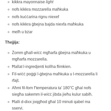
kikkra mayonnaise
light
nofs kikkra mozzarella maħkuka
nofs kuċċarina rignu niexef
nofs kikkra ġbejna bajda niexfa maħkuka
melħ u bżar
Tħejjija:
Żomm għall-wiċċ mgħarfa ġbejna maħkuka u
mgħarfa mozzarella.
Ħallat l-ingredjenti kollha flimkien.
Fil-wiċċ poġġi l-ġbejna maħkuka u l-mozzarella li
rfajt.
Aħmi fil-forn f’temperatura ta’ 180°C għal nofs
siegħa sakemm il-wiċċ jibda jieħu kulur sabiħ.
Ħalli d-dixx joqgħod għal 10 minuti qabel ma
sservi.