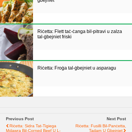
ġbejniet
Riċetta: Flett taċ-ċanga bil-pitravi u zalza
tal-ġbejniet friski
Riċetta: Froġa tal-ġbejniet u asparagu
Previous Post
Next Post
Riċetta: Sidra Tat-Tigiega
Riċetta: Fusilli Bil-Panċetta,
Mdawra Bil-Corned Beef U L-
Tadam U Ġbejniet