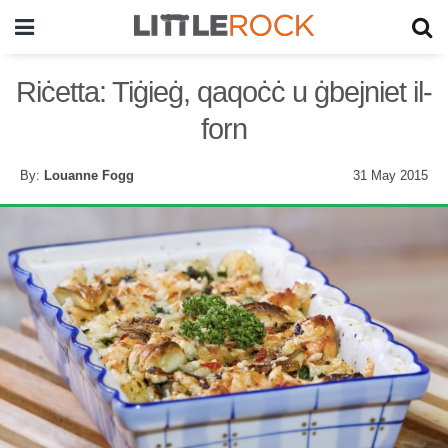
Riċetta: Tiġieġ, qaqoċċ u ġbejniet il-
forn
By:
Louanne Fogg
31 May 2015