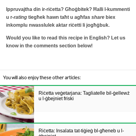
Ippruvajtha din ir-riċetta? Għoġbitek? Ħalli l-kummenti
u r-
rating
tiegħek hawn taħt u agħfas
share
biex
inkomplu nwasslulek aktar riċetti li jogħġbuk.
Would you like to read this recipe in English? Let us
know in the comments section below!
You will also enjoy these other articles:
Riċetta veġetarjana: Tagliatelle bil-ġellewż
u l-ġbejniet friski
Riċetta: Insalata tat-tiġieġ bl-għeneb u l-