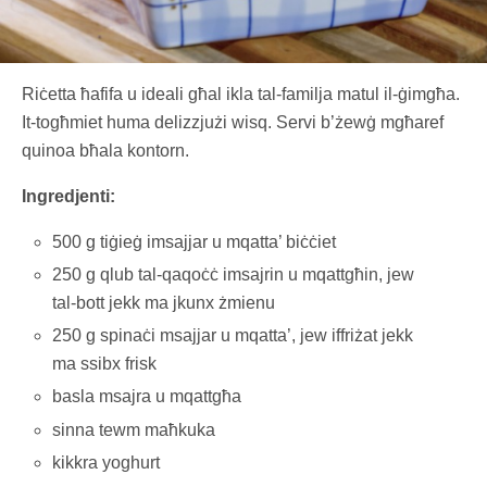
Riċetta ħafifa u ideali għal ikla tal-familja matul il-ġimgħa.
It-togħmiet huma delizzjużi wisq. Servi b’żewġ mgħaref
quinoa bħala kontorn.
Ingredjenti:
500 g tiġieġ imsajjar u mqatta’ biċċiet
250 g qlub tal-qaqoċċ imsajrin u mqattgħin, jew
tal-bott jekk ma jkunx żmienu
250 g spinaċi msajjar u mqatta’, jew iffriżat jekk
ma ssibx frisk
basla msajra u mqattgħa
sinna tewm maħkuka
kikkra yoghurt