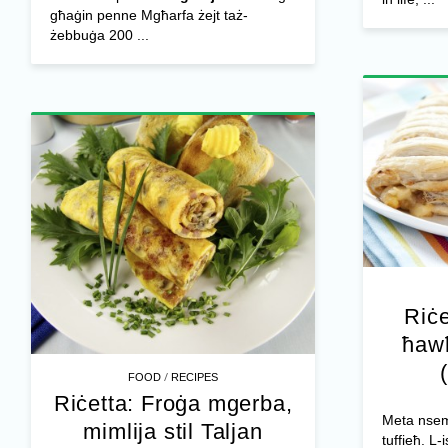
għaġin penne Mgħarfa żejt taż-
żebbuġa 200 ...
Riċe
ħaw
/
FOOD
RECIPES
Riċetta: Froġa mgerba,
Meta nsem
mimlija stil Taljan
tuffieħ. L-i