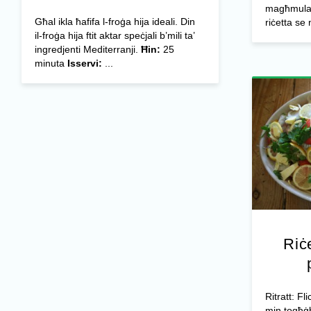
magħmula b
Għal ikla ħafifa l-froġa hija ideali. Din
riċetta se 
il-froġa hija ftit aktar speċjali b’mili ta’
ingredjenti Mediterranji.
Ħin:
25
minuta
Isservi:
...
Riċe
Ritratt: F
min togħġb