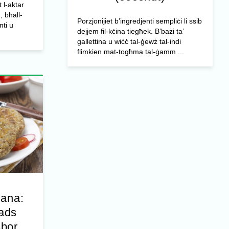
t l-aktar
, bħall-
Porzjonijiet b’ingredjenti sempliċi li ssib
nti u
dejjem fil-kċina tiegħek. B’bażi ta’
gallettina u wiċċ tal-ġewż tal-indi
flimkien mat-togħma tal-ġamm ...
jana:
ħads
sbor