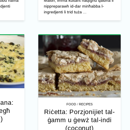
nsibu ħafna
Maltin, imma kultant naqtgħu qalbna li
edjenti
nippreparawh id-dar minħabba l-
ingredjenti li trid tuża ...
jana:
/
FOOD
RECIPES
iegħ
Riċetta: Porzjonijiet tal-
)
ġamm u ġewż tal-indi
(coconut)