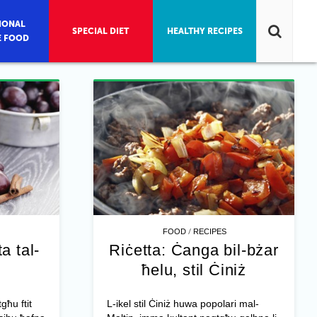
IONAL
SPECIAL DIET
HEALTHY RECIPES
E FOOD
/
FOOD
RECIPES
a tal-
Riċetta: Ċanga bil-bżar
ħelu, stil Ċiniż
għu ftit
L-ikel stil Ċiniż huwa popolari mal-