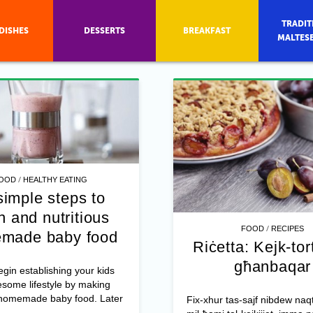
TRADIT
DISHES
DESSERTS
BREAKFAST
MALTES
/
OOD
HEALTHY EATING
simple steps to
h and nutritious
/
FOOD
RECIPES
made baby food
Riċetta: Kejk-tort
għanbaqar
gin establishing your kids
some lifestyle by making
homemade baby food. Later
Fix-xhur tas-sajf nibdew naqt