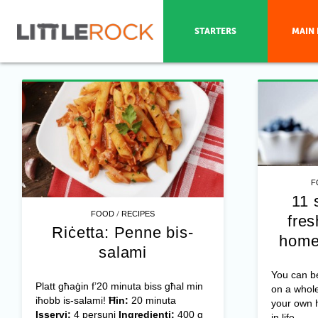
STARTERS
MAIN 
F
11 
/
FOOD
RECIPES
fres
Riċetta: Penne bis-
home
salami
You can be
Platt għaġin f’20 minuta biss għal min
on a whole
iħobb is-salami!
Ħin:
20 minuta
your own 
Isservi:
4 persuni
Ingredjenti:
400 g
in life, ...