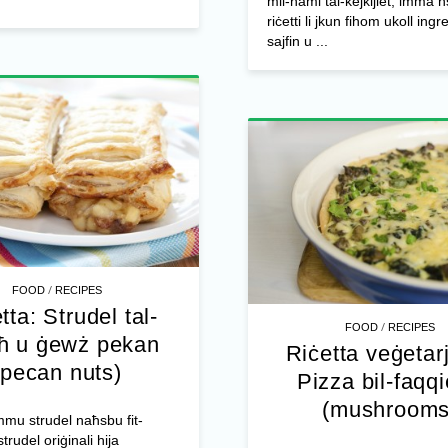
mil-ħami tal-kejkijiet, imma 
riċetti li jkun fihom ukoll ingr
sajfin u ...
/
FOOD
RECIPES
tta: Strudel tal-
/
FOOD
RECIPES
ħ u ġewż pekan
Riċetta veġetar
(pecan nuts)
Pizza bil-faqq
(mushrooms
mu strudel naħsbu fit-
strudel oriġinali hija