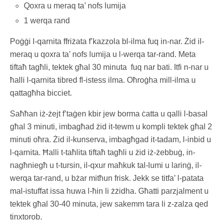
Qoxra u meraq ta’ nofs lumija
1 werqa rand
Poġġi l-qarnita ffriżata f’kazzola bl-ilma fuq in-nar. Żid il-
meraq u qoxra ta’ nofs lumija u l-werqa tar-rand. Meta
tiftaħ tagħli, tektek għal 30 minuta fuq nar bati. Itfi n-nar u
ħalli l-qarnita tibred fl-istess ilma. Oħroġha mill-ilma u
qattagħha bicciet.
Saħħan iż-żejt f’taġen kbir jew borma ċatta u qalli l-basal
għal 3 minuti, imbagħad żid it-tewm u kompli tektek għal 2
minuti oħra. Żid il-kunserva, imbagħgad it-tadam, l-inbid u
l-qarnita. Ħalli t-taħlita tiftaħ tagħli u żid iż-żebbuġ, in-
nagħniegħ u t-tursin, il-qxur maħkuk tal-lumi u larinġ, il-
werqa tar-rand, u bżar mitħun frisk. Jekk se titfa’ l-patata
mal-istuffat issa huwa l-ħin li żżidha. Għatti parzjalment u
tektek għal 30-40 minuta, jew sakemm tara li z-zalza qed
tinxtorob.