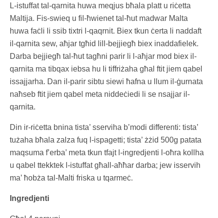
L-istuffat tal-qarnita huwa meqjus bħala platt u riċetta
Maltija. Fis-swieq u fil-ħwienet tal-ħut madwar Malta
huwa faċli li ssib tixtri l-qaqrnit. Biex tkun ċerta li naddaft
il-qarnita sew, aħjar tgħid lill-bejjiegħ biex inaddafielek.
Darba bejjiegħ tal-ħut tagħni parir li l-aħjar mod biex il-
qarnita ma tibqax iebsa hu li tiffriżaha għal ftit jiem qabel
issajjarha. Dan il-parir sibtu siewi ħafna u llum il-ġurnata
naħseb ftit jiem qabel meta niddeċiedi li se nsajjar il-
qarnita.
Din ir-riċetta bnina tista’ sserviha b’modi differenti: tista’
tużaha bħala zalza fuq l-ispagetti; tista’ żżid 500g patata
maqsuma f’erba’ meta tkun tfajt l-ingredjenti l-oħra kollha
u qabel ttekktek l-istuffat għall-aħħar darba; jew isservih
ma’ ħobża tal-Malti friska u tqarmeċ.
Ingredjenti