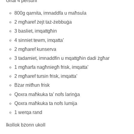
Għal 4 persuni
800g qarnita, imnaddfa u maħsula
2 mgħaref żejt taż-żebbuġa
3 basliet, imqattgħin
4 sinniet tewm, imqatta’
2 mgħaref kunserva
3 tadamiet, imnaddfin u mqattgħin dadi żgħar
1 mgħarfa nagħniegħ frisk, imqatta’
2 mgħaref tursin frisk, imqatta’
Bżar mitħun frisk
Qoxra maħkuka ta’ nofs larinġa
Qoxra maħkuka ta nofs lumija
1 werqa rand
Ikollok bżonn ukoll