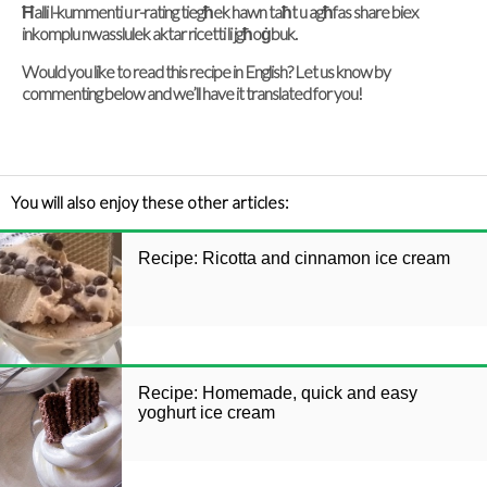
Ħalli l-kummenti u r-rating tiegħek hawn taħt u agħfas share biex
inkomplu nwasslulek aktar ricetti li jgħoġbuk.
Would you like to read this recipe in English? Let us know by
commenting below and we’ll have it translated for you!
You will also enjoy these other articles:
Recipe: Ricotta and cinnamon ice cream
Recipe: Homemade, quick and easy
yoghurt ice cream