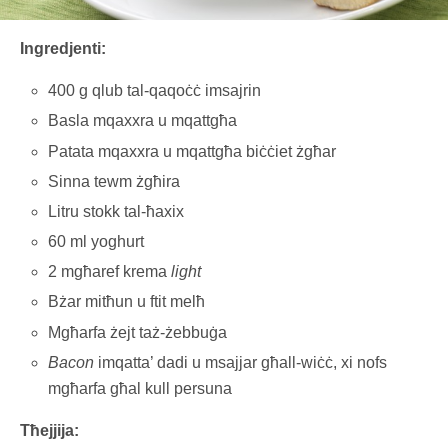
Ingredjenti:
400 g qlub tal-qaqoċċ imsajrin
Basla mqaxxra u mqattgħa
Patata mqaxxra u mqattgħa biċċiet żgħar
Sinna tewm żgħira
Litru stokk tal-ħaxix
60 ml yoghurt
2 mgħaref krema
light
Bżar mitħun u ftit melħ
Mgħarfa żejt taż-żebbuġa
Bacon
imqatta’ dadi u msajjar għall-wiċċ, xi nofs
mgħarfa għal kull persuna
Tħejjija: