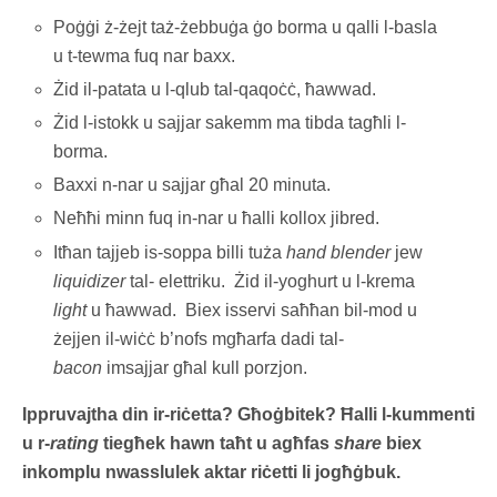
Poġġi ż-żejt taż-żebbuġa ġo borma u qalli l-basla
u t-tewma fuq nar baxx.
Żid il-patata u l-qlub tal-qaqoċċ, ħawwad.
Żid l-istokk u sajjar sakemm ma tibda tagħli l-
borma.
Baxxi n-nar u sajjar għal 20 minuta.
Neħħi minn fuq in-nar u ħalli kollox jibred.
Itħan tajjeb is-soppa billi tuża
hand blender
jew
liquidizer
tal- elettriku. Żid il-yoghurt u l-krema
light
u ħawwad. Biex isservi saħħan bil-mod u
żejjen il-wiċċ b’nofs mgħarfa dadi tal-
bacon
imsajjar għal kull porzjon.
Ippruvajtha din ir-riċetta? Għoġbitek? Ħalli l-kummenti
u r-
rating
tiegħek hawn taħt u agħfas
share
biex
inkomplu nwasslulek aktar riċetti li jogħġbuk.