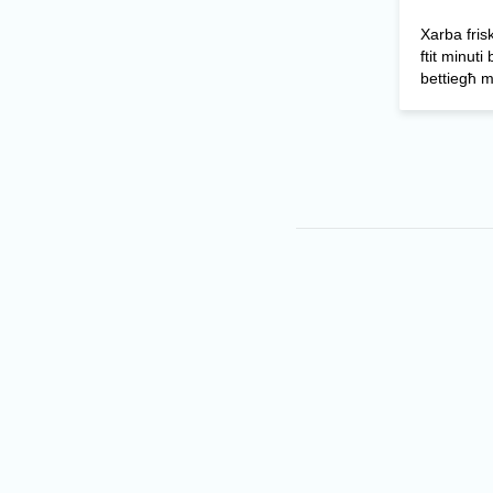
Xarba friska
ftit minuti
bettiegħ m