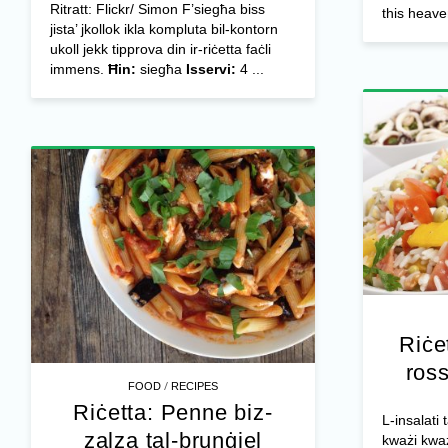
Ritratt: Flickr/ Simon F’siegħa biss
this heave
jista’ jkollok ikla kompluta bil-kontorn
ukoll jekk tipprova din ir-riċetta faċli
immens.
Ħin:
siegħa
Isservi:
4 ...
Riċet
ross
/
FOOD
RECIPES
Riċetta: Penne biz-
L-insalati
zalza tal-brunġiel
kważi kważi