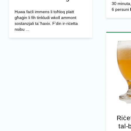
30 minuta,
6 persuni
Huwa faċli immens li toħloq platt
għaġin li fih tinkludi wkoll ammont
sostanzjali ta’ ħaxix. F’din ir-riċetta
nsibu ...
Riċe
tal-