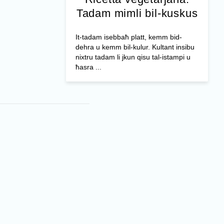
Tadam mimli bil-kuskus
It-tadam isebbaħ platt, kemm bid-
dehra u kemm bil-kulur. Kultant insibu
nixtru tadam li jkun qisu tal-istampi u
ħasra ...