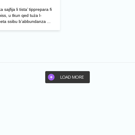
 sajfija li tista’ tipprepara fi
 biss, u tkun qed tuża l-
eta ssibu b’abbundanza ...
LOAD MORE