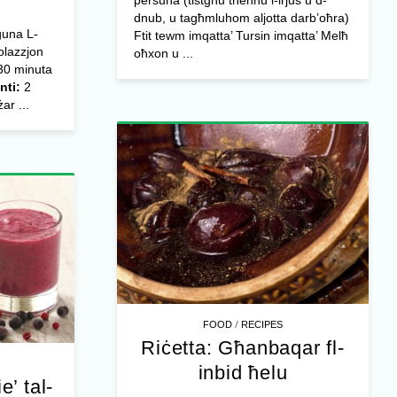
persuna (tistgħu tneħħu l-irjus u d-
dnub, u tagħmluhom aljotta darb’oħra)
guna L-
Ftit tewm imqatta’ Tursin imqatta’ Melħ
olazzjon
oħxon u ...
0 minuta
nti:
2
ar ...
/
FOOD
RECIPES
Riċetta: Għanbaqar fl-
inbid ħelu
e’ tal-