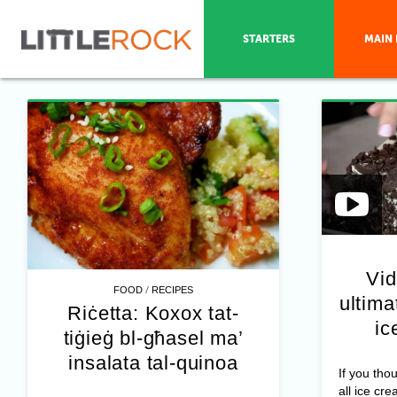
STARTERS
MAIN 
Vid
/
FOOD
RECIPES
ultim
Riċetta: Koxox tat-
ic
tiġieġ bl-għasel ma’
insalata tal-quinoa
If you tho
all ice cre