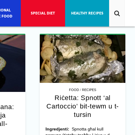
IONAL
SPECIAL DIET
HEALTHY RECIPES
E FOOD
/
FOOD
RECIPES
Riċetta: Spnott ‘al
Cartoccio’ bit-tewm u t-
jana:
tursin
ja
ll-
Ingredjenti:
Spnotta għal kull