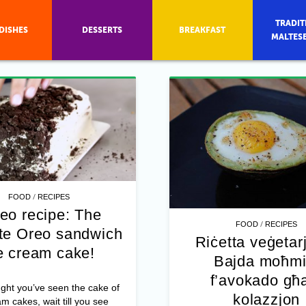
TRADIT
DISHES
DESSERTS
BREAKFAST
MALTES
/
FOOD
RECIPES
eo recipe: The
/
FOOD
RECIPES
ate Oreo sandwich
Riċetta veġetar
e cream cake!
Bajda moħmi
f’avokado għa
ught you’ve seen the cake of
kolazzjon
am cakes, wait till you see