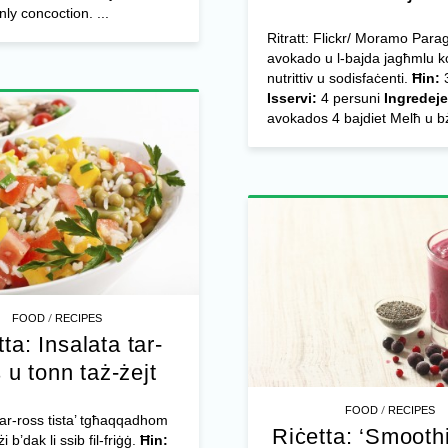
nly concoction. ...
Ritratt: Flickr/ Moramo Para
avokado u l-bajda jagħmlu k
nutrittiv u sodisfaċenti.
Ħin:
3
Isservi:
4 persuni
Ingredeje
avokados 4 bajdiet Melħ u bż
/
FOOD
RECIPES
ta: Insalata tar-
 u tonn taż-żejt
/
FOOD
RECIPES
 tar-ross tista’ tgħaqqadhom
Riċetta: ‘Smoothi
 b’dak li ssib fil-friġġ.
Ħin: