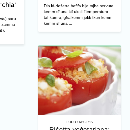
-‘chia’
Din id-deżerta ħafifa hija tajba servuta
kemm sħuna kif ukoll f’temperatura
tal-kamra, għalkemm jekk tkun kemm
eds
) saru
kemm sħuna ...
iż-żamma
it u
/
FOOD
RECIPES
Riċetta veġetarjana: