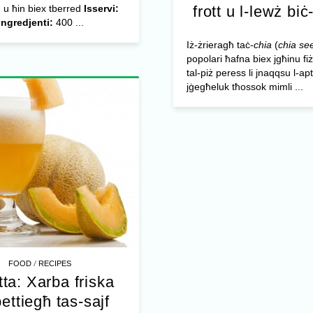
 u ħin biex tberred
Isservi:
frott u l-lewż biċ
Ingredjenti:
400 ...
Iż-żrieragħ taċ-
chia
(
chia se
popolari ħafna biex jgħinu f
tal-piż peress li jnaqqsu l-apt
jġegħeluk tħossok mimli ...
/
FOOD
RECIPES
tta: Xarba friska
bettiegħ tas-sajf