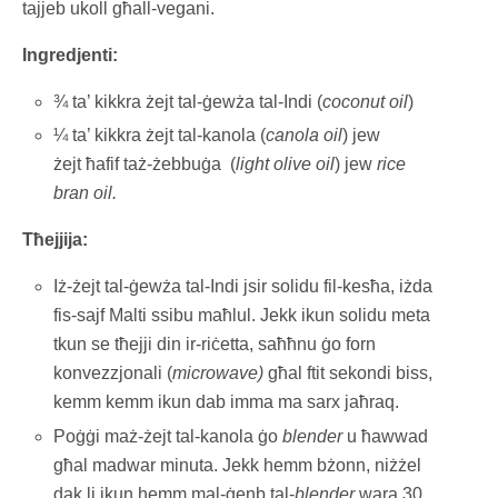
tajjeb ukoll għall-vegani.
Ingredjenti:
¾ ta’ kikkra żejt tal-ġewża tal-Indi (
coconut oil
)
¼ ta’ kikkra żejt tal-kanola (
canola oil
) jew
żejt ħafif taż-żebbuġa (
light olive oil
) jew
rice
bran oil.
Tħejjija:
Iż-żejt tal-ġewża tal-Indi jsir solidu fil-kesħa, iżda
fis-sajf Malti ssibu maħlul. Jekk ikun solidu meta
tkun se tħejji din ir-riċetta, saħħnu ġo forn
konvezzjonali (
microwave)
għal ftit sekondi biss,
kemm kemm ikun dab imma ma sarx jaħraq.
Poġġi maż-żejt tal-kanola ġo
blender
u ħawwad
għal madwar minuta. Jekk hemm bżonn, niżżel
dak li jkun hemm mal-ġenb tal-
blender
wara 30