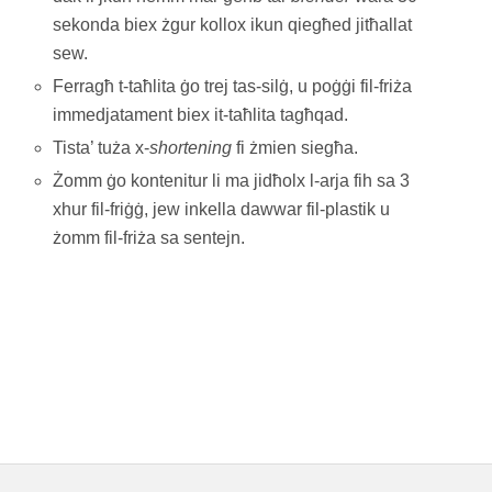
sekonda biex żgur kollox ikun qiegħed jitħallat
sew.
Ferragħ t-taħlita ġo trej tas-silġ, u poġġi fil-friża
immedjatament biex it-taħlita tagħqad.
Tista’ tuża x-
shortening
fi żmien siegħa.
Żomm ġo kontenitur li ma jidħolx l-arja fih sa 3
xhur fil-friġġ, jew inkella dawwar fil-plastik u
żomm fil-friża sa sentejn.