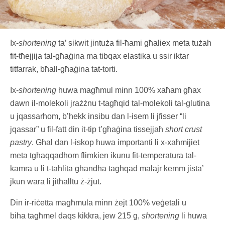
Ix-
shortening
ta’ sikwit jintuża fil-ħami għaliex meta tużah
fit-tħejjija tal-għaġina ma tibqax elastika u ssir iktar
titfarrak, bħall-għaġina tat-torti.
Ix-
shortening
huwa magħmul minn 100% xaħam għax
dawn il-molekoli jrażżnu t-tagħqid tal-molekoli tal-glutina
u jqassarhom, b’hekk insibu dan l-isem li jfisser “li
jqassar” u fil-fatt din it-tip t’għaġina tissejjaħ
short crust
pastry
. Għal dan l-iskop huwa importanti li x-xaħmijiet
meta tgħaqqadhom flimkien ikunu fit-temperatura tal-
kamra u li t-taħlita għandha tagħqad malajr kemm jista’
jkun wara li jitħalltu ż-żjut.
Din ir-riċetta magħmula minn żejt 100% veġetali u
biha tagħmel daqs kikkra, jew 215 g,
shortening
li huwa