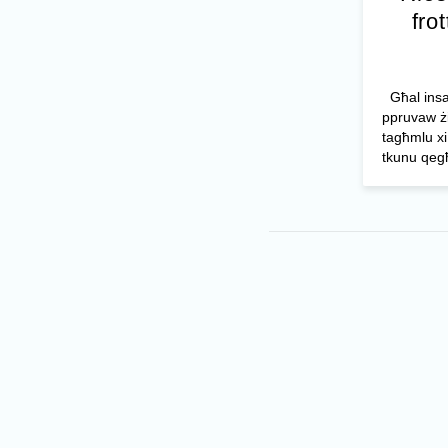
frot
Għal insala
ppruvaw żi
tagħmlu xi
tkunu qegħ