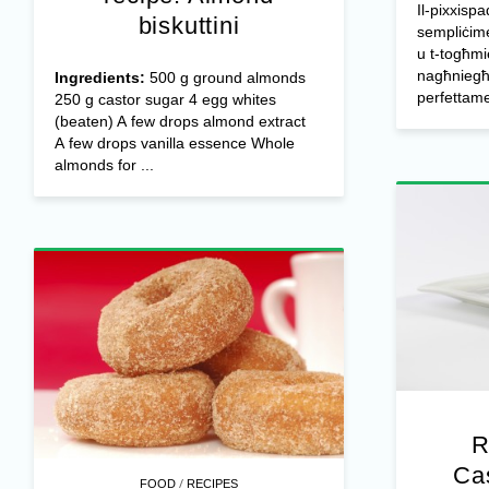
Il-pixxispa
biskuttini
sempliċime
u t-togħmie
nagħniegħ
Ingredients:
500 g ground almonds
perfettam
250 g castor sugar 4 egg whites
(beaten) A few drops almond extract
A few drops vanilla essence Whole
almonds for ...
R
Cas
/
FOOD
RECIPES