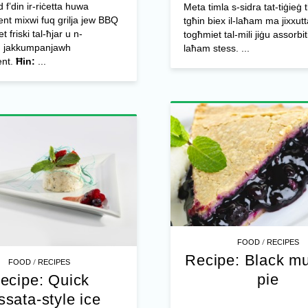
d f’din ir-riċetta huwa
Meta timla s-sidra tat-tiġieġ
nt mixwi fuq grilja jew BBQ
tgħin biex il-laħam ma jixxutt
t friski tal-ħjar u n-
togħmiet tal-mili jiġu assorbit
 jakkumpanjawh
laħam stess. ...
ent.
Ħin:
...
/
FOOD
RECIPES
Recipe: Black mu
/
FOOD
RECIPES
pie
ecipe: Quick
sata-style ice