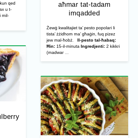
aħmar tat-tadam
 tkun qed
ax u t-
imqadded
i mil-
Żewġ kwalitajiet ta’ pesto popolari li
tista’ żżidhom ma’ għaġin, fuq pizez
jew mal-ħobż.
Il-pesto tal-ħabaq:
Ħin:
15-il-minuta
Ingredjenti:
2 kikkri
(madwar ...
lberry