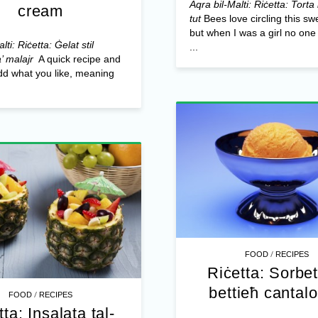
Aqra bil-Malti: Riċetta: Torta
cream
tut
Bees love circling this swe
but when I was a girl no one
lti: Riċetta: Ġelat stil
...
’ malajr
A quick recipe and
dd what you like, meaning
/
FOOD
RECIPES
Riċetta: Sorbet
bettieħ cantal
/
FOOD
RECIPES
ta: Insalata tal-