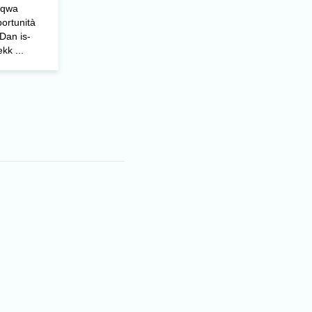
-aqwa
portunità
Dan is-
kk ...