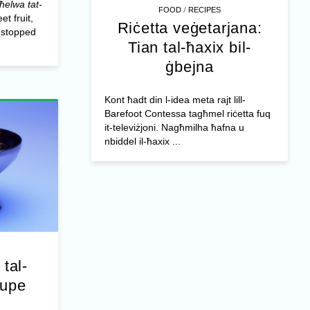
 ħelwa tat-
/
FOOD
RECIPES
et fruit,
Riċetta veġetarjana:
 stopped
Tian tal-ħaxix bil-
ġbejna
Kont ħadt din l-idea meta rajt lill-
Barefoot Contessa tagħmel riċetta fuq
it-televiżjoni. Nagħmilha ħafna u
nbiddel il-ħaxix ...
 tal-
oupe