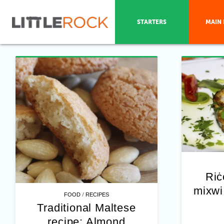
STARTERS
MAIN 
Riċ
mixwi 
/
FOOD
RECIPES
Traditional Maltese
recipe: Almond