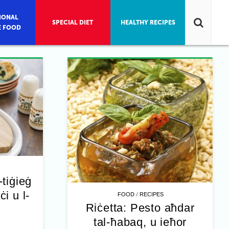
IONAL
SPECIAL DIET
HEALTHY RECIPES
E FOOD
-tiġieġ
ċi u l-
/
FOOD
RECIPES
Riċetta: Pesto aħdar
tal-ħabaq, u ieħor