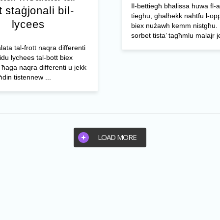
Il-bettiegħ bħalissa huwa fl
t staġjonali bil-
tiegħu, għalhekk naħtfu l-op
lycees
biex nużawh kemm nistgħu. 
sorbet tista’ tagħmlu malajr je
ta tal-frott naqra differenti
du lychees tal-bott biex
 ħaga naqra differenti u jekk
din tistennew ...
LOAD MORE