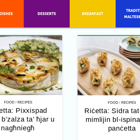
TRADIT
DISHES
DESSERTS
BREAKFAST
MALTES
/
/
FOOD
RECIPES
FOOD
RECIPES
etta: Pixxispad
Riċetta: Sidra tat
b’zalza ta’ ħjar u
mimlijin bl-ispina
nagħniegħ
panċetta