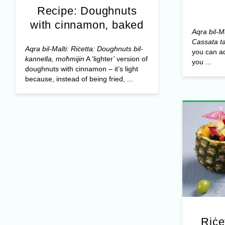
Recipe: Doughnuts
with cinnamon, baked
Aqra bil-Ma
Cassata ta
Aqra bil-Malti: Riċetta: Doughnuts bil-
you can a
kannella, moħmijin
A ‘lighter’ version of
you ...
doughnuts with cinnamon – it’s light
because, instead of being fried, ...
Riċet