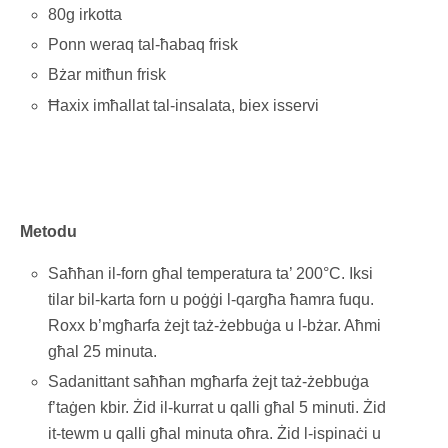
80g irkotta
Ponn weraq tal-ħabaq frisk
Bżar mitħun frisk
Ħaxix imħallat tal-insalata, biex isservi
Metodu
Saħħan il-forn għal temperatura ta’ 200°C. Iksi
tilar bil-karta forn u poġġi l-qargħa ħamra fuqu.
Roxx b’mgħarfa żejt taż-żebbuġa u l-bżar. Aħmi
għal 25 minuta.
Sadanittant saħħan mgħarfa żejt taż-żebbuġa
f’taġen kbir. Żid il-kurrat u qalli għal 5 minuti. Żid
it-tewm u qalli għal minuta oħra. Żid l-ispinaċi u