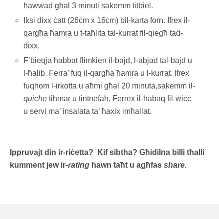
ħawwad għal 3 minuti sakemm titbiel.
Iksi dixx ċatt (26ċm x 16ċm) bil-karta forn. Ifrex il-
qargħa ħamra u t-taħlita tal-kurrat fil-qiegħ tad-
dixx.
F’bieqja ħabbat flimkien il-bajd, l-abjad tal-bajd u
l-ħalib. Ferra’ fuq il-qargħa ħamra u l-kurrat. Ifrex
fuqhom l-irkotta u aħmi għal 20 minuta,sakemm il-
quiche
tiħmar u tintnefaħ. Ferrex il-ħabaq fil-wiċċ
u servi ma’ insalata ta’ ħaxix imħallat.
Ippruvajt din ir-riċetta? Kif sibtha? Għidilna billi tħalli
kumment jew ir-
rating
hawn taħt u agħfas
share.