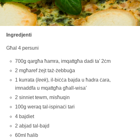
Ingredjenti
Għal 4 persuni
700g qargħa ħamra, imqattgħa dadi ta’ 2ċm
2 mgħaref żejt taż-żebbuġa
1 kurrata (
leek
), il-biċċa bajda u ħadra ċara,
imnaddfa u mqattgħa għall-wisa’
2 sinniet tewm, misħuqin
100g weraq tal-ispinaċi tari
4 bajdiet
2 abjad tal-bajd
60ml ħalib