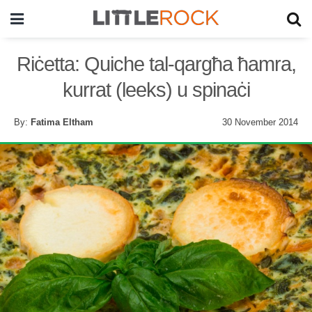
Riċetta: Quiche tal-qargħa ħamra,
kurrat (leeks) u spinaċi
By:
Fatima Eltham
30 November 2014