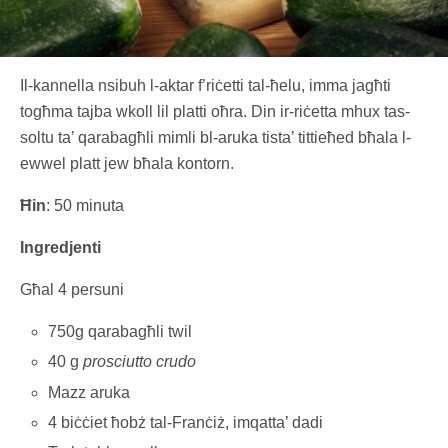
Il-kannella nsibuh l-aktar f’riċetti tal-ħelu, imma jagħti
togħma tajba wkoll lil platti oħra. Din ir-riċetta mhux tas-
soltu ta’ qarabagħli mimli bl-aruka tista’ tittieħed bħala l-
ewwel platt jew bħala kontorn.
Ħin
: 50 minuta
Ingredjenti
Għal 4 persuni
750g qarabagħli twil
40 g
prosciutto crudo
Mazz aruka
4 biċċiet ħobż tal-Franċiż, imqatta’ dadi