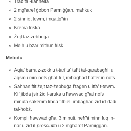
Trab tal-kannella
2 mgħaref ġobon Parmiġġan, maħkuk
2 sinniet tewm, imqattgħin
Krema friska
Żejt taż-żebbuġa
Melħ u bżar mitħun frisk
Metodu
Aqta’ barra z-zokk u t-tarf ta’ taħt tal-qarabagħli u
aqsmu min-nofs għat-tul, imbagħad ħaffer in-nofs.
Saħħan ftit żejt taż-żebbuġa f’taġen u itfa’ t-tewm.
Kif jibda jsir żid l-aruka u ħawwad għal nofs
minuta sakemm tibda titbiel, imbagħad żid id-dadi
tal-ħobż.
Kompli ħawwad għal 3 minuti, neħħi minn fuq in-
nar u żid il-
prosciutto
u 2 mgħaref Parmiġġan.