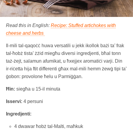
Read this in English:
Recipe: Stuffed artichokes with
cheese and herbs
Il-mili tal-qaqoċċ huwa versatili u jekk ikollok bażi ta’ frak
tal-ħobż tista’ żżid miegħu diversi ingredjenti, bħal tonn
taż-żejt, salamun afumikat, u ħxejjex aromatiċi varji. Din
ir-riċetta hija ftit differenti għax mal-mili hemm żewġ tipi ta’
ġobon: provolone ħelu u Parmiġġan.
Ħin:
siegħa u 15-il minuta
Isservi:
4 persuni
Ingredjenti:
4 dwawar ħobż tal-Malti, maħkuk