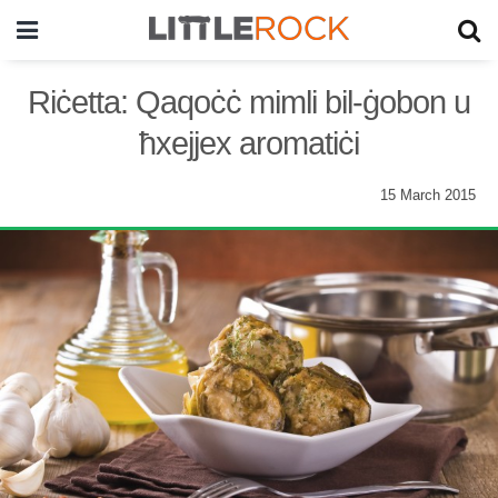
Riċetta: Qaqoċċ mimli bil-ġobon u
ħxejjex aromatiċi
15 March 2015