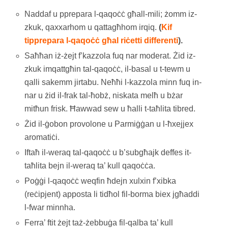
Naddaf u pprepara l-qaqoċċ għall-mili; żomm iz-
zkuk, qaxxarhom u qattagħhom irqiq.
(
Kif
tipprepara l-qaqoċċ għal riċetti differenti
).
Saħħan iż-żejt f’kazzola fuq nar moderat. Żid iz-
zkuk imqattgħin tal-qaqoċċ, il-basal u t-tewm u
qalli sakemm jirtabu. Neħħi l-kazzola minn fuq in-
nar u żid il-frak tal-ħobż, niskata melħ u bżar
mitħun frisk. Ħawwad sew u ħalli t-taħlita tibred.
Żid il-ġobon provolone u Parmiġġan u l-ħxejjex
aromatiċi.
Iftaħ il-weraq tal-qaqoċċ u b’subgħajk deffes it-
taħlita bejn il-weraq ta’ kull qaqoċċa.
Poġġi l-qaqoċċ weqfin ħdejn xulxin f’xibka
(reċipjent) apposta li tidħol fil-borma biex jgħaddi
l-fwar minnha.
Ferra’ ftit żejt taż-żebbuġa fil-qalba ta’ kull