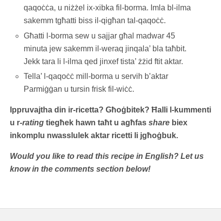
qaqoċċa, u niżżel ix-xibka fil-borma. Imla bl-ilma
sakemm tgħatti biss il-qigħan tal-qaqoċċ.
Għatti l-borma sew u sajjar għal madwar 45
minuta jew sakemm il-weraq jinqala’ bla taħbit.
Jekk tara li l-ilma qed jinxef tista’ żżid ftit aktar.
Tella’ l-qaqoċċ mill-borma u servih b’aktar
Parmiġġan u tursin frisk fil-wiċċ.
Ippruvajtha din ir-ricetta? Għoġbitek? Ħalli l-kummenti
u r-
rating
tiegħek hawn taħt u agħfas
share
biex
inkomplu nwasslulek aktar ricetti li jgħoġbuk.
Would you like to read this recipe in English? Let us
know in the comments section below!