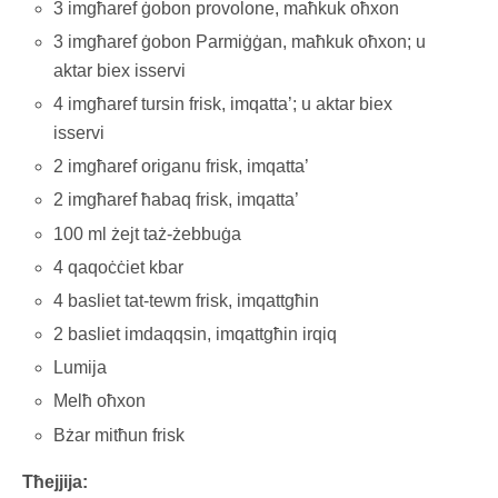
3 imgħaref ġobon provolone, maħkuk oħxon
3 imgħaref ġobon Parmiġġan, maħkuk oħxon; u
aktar biex isservi
4 imgħaref tursin frisk, imqatta’; u aktar biex
isservi
2 imgħaref origanu frisk, imqatta’
2 imgħaref ħabaq frisk, imqatta’
100 ml żejt taż-żebbuġa
4 qaqoċċiet kbar
4 basliet tat-tewm frisk, imqattgħin
2 basliet imdaqqsin, imqattgħin irqiq
Lumija
Melħ oħxon
Bżar mitħun frisk
Tħejjija: