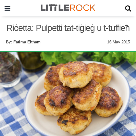
Riċetta: Pulpetti tat-tiġieġ u t-tuffieħ
By:
Fatima Eltham
16 May 2015