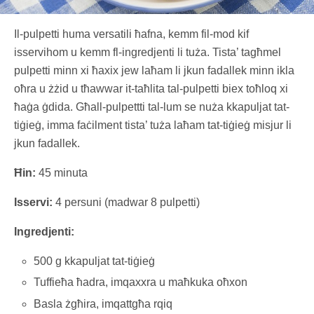
Il-pulpetti huma versatili ħafna, kemm fil-mod kif
isservihom u kemm fl-ingredjenti li tuża. Tista’ tagħmel
pulpetti minn xi ħaxix jew laħam li jkun fadallek minn ikla
oħra u żżid u tħawwar it-taħlita tal-pulpetti biex toħloq xi
ħaġa ġdida. Għall-pulpettti tal-lum se nuża kkapuljat tat-
tiġieġ, imma faċilment tista’ tuża laħam tat-tiġieġ misjur li
jkun fadallek.
Ħin:
45 minuta
Isservi:
4 persuni (madwar 8 pulpetti)
Ingredjenti:
500 g kkapuljat tat-tiġieġ
Tuffieħa ħadra, imqaxxra u maħkuka oħxon
Basla żgħira, imqattgħa rqiq