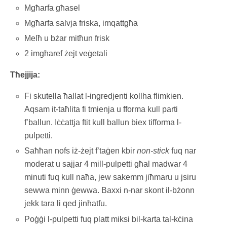
Mgħarfa għasel
Mgħarfa salvja friska, imqattgħa
Melħ u bżar mitħun frisk
2 imgħaref żejt veġetali
Tħejjija:
Fi skutella ħallat l-ingredjenti kollha flimkien.
Aqsam it-taħlita fi tmienja u fforma kull parti
f’ballun. Iċċattja ftit kull ballun biex tifforma l-
pulpetti.
Saħħan nofs iż-żejt f’taġen kbir
non-stick
fuq nar
moderat u sajjar 4 mill-pulpetti għal madwar 4
minuti fuq kull naħa, jew sakemm jiħmaru u jsiru
sewwa minn ġewwa. Baxxi n-nar skont il-bżonn
jekk tara li qed jinħatfu.
Poġġi l-pulpetti fuq platt miksi bil-karta tal-kċina