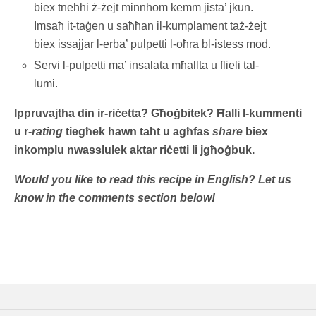
biex tneħħi ż-żejt minnhom kemm jista’ jkun.
Imsaħ it-taġen u saħħan il-kumplament taż-żejt
biex issajjar l-erba’ pulpetti l-oħra bl-istess mod.
Servi l-pulpetti ma’ insalata mħallta u flieli tal-
lumi.
Ippruvajtha din ir-riċetta? Għoġbitek? Ħalli l-kummenti
u r-
rating
tiegħek hawn taħt u agħfas
share
biex
inkomplu nwasslulek aktar riċetti li jgħoġbuk.
Would you like to read this recipe in English? Let us
know in the comments section below!