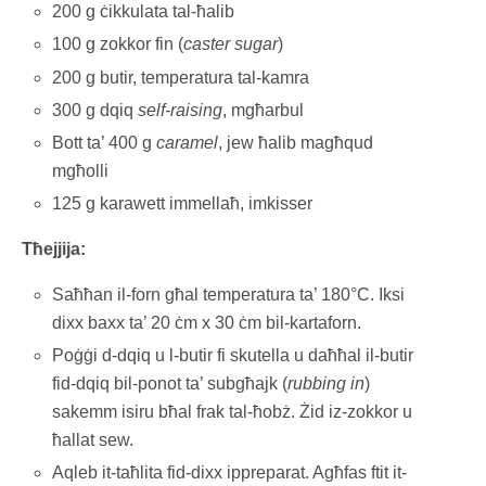
200 g ċikkulata tal-ħalib
100 g zokkor fin (
caster sugar
)
200 g butir, temperatura tal-kamra
300 g dqiq
self-raising
, mgħarbul
Bott ta’ 400 g
caramel
, jew ħalib magħqud
mgħolli
125 g karawett immellaħ, imkisser
Tħejjija:
Saħħan il-forn għal temperatura ta’ 180°C. Iksi
dixx baxx ta’ 20 ċm x 30 ċm bil-kartaforn.
Poġġi d-dqiq u l-butir fi skutella u daħħal il-butir
fid-dqiq bil-ponot ta’ subgħajk (
rubbing in
)
sakemm isiru bħal frak tal-ħobż. Żid iz-zokkor u
ħallat sew.
Aqleb it-taħlita fid-dixx ippreparat. Agħfas ftit it-