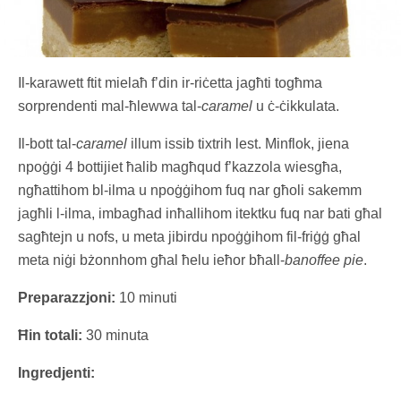
Il-karawett ftit mielaħ f’din ir-riċetta jagħti togħma
sorprendenti mal-ħlewwa tal-
caramel
u ċ-ċikkulata.
Il-bott tal-
caramel
illum issib tixtrih lest. Minflok, jiena
npoġġi 4 bottijiet ħalib magħqud f’kazzola wiesgħa,
ngħattihom bl-ilma u npoġġihom fuq nar għoli sakemm
jagħli l-ilma, imbagħad inħallihom itektku fuq nar bati għal
sagħtejn u nofs, u meta jibirdu npoġġihom fil-friġġ għal
meta niġi bżonnhom għal ħelu ieħor bħall-
banoffee pie
.
Preparazzjoni:
10 minuti
Ħin totali:
30 minuta
Ingredjenti: