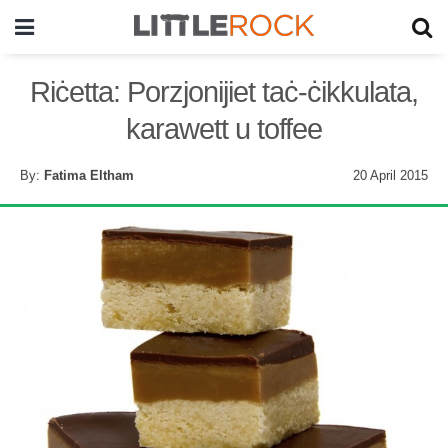
Riċetta: Porzjonijiet taċ-ċikkulata,
karawett u toffee
By:
Fatima Eltham
20 April 2015