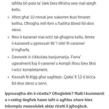
taħlita bil-pala ta’ idek biex tifrixha sew mal-qiegħ
kollu.
Aħmi għal 10 minuti jew sakemm tkun ħmaret
kollha. Oħroġha mill-forn u ħalliha tibred fid-dixx
stess.
Ifrex il-karamel mal-wiċċ tal-għaġina kollu, ferrex
il-karawett u ppressah ftit ’l isfel fil-
caramel
b’mgħarfa.
Dewweb iċ-ċikkulata banjumarija. Ferra’
ugwalment fuq il-
caramel
u kompli ifirxu biex tiksi
l-wiċċ kompletament.
Kessaħ fil-friġġ għal sagħtejn. Qatta’ fi 12-il biċċa
fid-dixx stess u servi.
Ippruvajtha din ir-riċetta? Għoġbitek? Ħalli l-kummenti
u r-
rating
tiegħek hawn taħt u agħfas
share
biex
inkomplu nwasslulek aktar riċetti li jgħoġbuk.