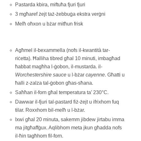
Pastarda kbira, miftuħa fjuri fjuri
3 mgħaref żejt taż-żebbuġa ekstra verġni
Melħ oħxon u bżar mitħun frisk
Agħmel il-bexammella (nofs il-kwantità tar-
riċetta). Ħalliha tibred għal 10 minuti, imbagħad
ħabbat magħha l-ġobon, il-mustarda. il-
Worchestershire sauce
u l-bżar
cayenne
. Għatti u
ħalli z-zalza tal-ġobon għas-sħana.
Saħħan il-forn għal temperatura ta’ 230°C.
Dawwar il-fjuri tal-pastard fiż-żejt u ifrixhom fuq
tilar. Roxxhom bil-melħ u l-bżar.
Ixwi għal 20 minuta, sakemm jibdew jirtabu imma
ma jitgħaffġux. Aqlibhom meta jkun għadda nofs
il-ħin tagħhom fil-forn.