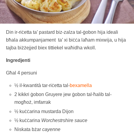
Din ir-riċetta ta’ pastard biz-zalza tal-ġobon hija ideali
bħala akkumpanjament ta’ xi biċċa laħam mixwija, u hija
tajba biżżejjed biex tittiekel waħidha wkoll.
Ingredjenti
Għal 4 persuni
½ il-kwantità tar-riċetta tal-
bexamella
2 kikkri ġobon Gruyere jew ġobon tal-ħalib tal-
mogħoż, imfarrak
½ kuċċarina mustarda Dijon
½ kuċċarina
Worchestrshire sauce
Niskata bżar
cayenne