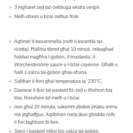
3 mgħaref żejt taż-żebbuġa ekstra verġni
Melħ oħxon u bżar mitħun frisk
Agħmel il-bexammella (nofs il-kwantità tar-
riċetta). Ħalliha tibred għal 10 minuti, imbagħad
ħabbat magħha l-ġobon, il-mustarda. il-
Worchestershire sauce
u l-bżar
cayenne
. Għatti u
ħalli z-zalza tal-ġobon għas-sħana.
Saħħan il-forn għal temperatura ta’ 230°C.
Dawwar il-fjuri tal-pastard fiż-żejt u ifrixhom fuq
tilar. Roxxhom bil-melħ u l-bżar.
Ixwi għal 20 minuta, sakemm jibdew jirtabu imma
ma jitgħaffġux. Aqlibhom meta jkun għadda nofs
il-ħin tagħhom fil-forn.
Servi l-pastard miksi biz-zalza tal-ġobon.