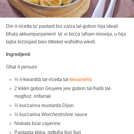
Din ir-riċetta ta’ pastard biz-zalza tal-ġobon hija ideali
bħala akkumpanjament ta’ xi biċċa laħam mixwija, u hija
tajba biżżejjed biex tittiekel waħidha wkoll.
Ingredjenti
Għal 4 persuni
½ il-kwantità tar-riċetta tal-
bexamella
2 kikkri ġobon Gruyere jew ġobon tal-ħalib tal-
mogħoż, imfarrak
½ kuċċarina mustarda Dijon
½ kuċċarina
Worchestrshire sauce
Niskata bżar
cayenne
Pastarda kbira, miftuħa fjuri fjuri