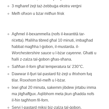
3 mgħaref żejt taż-żebbuġa ekstra verġni
Melħ oħxon u bżar mitħun frisk
Agħmel il-bexammella (nofs il-kwantità tar-
riċetta). Ħalliha tibred għal 10 minuti, imbagħad
ħabbat magħha l-ġobon, il-mustarda. il-
Worchestershire sauce
u l-bżar
cayenne
. Għatti u
ħalli z-zalza tal-ġobon għas-sħana.
Saħħan il-forn għal temperatura ta’ 230°C.
Dawwar il-fjuri tal-pastard fiż-żejt u ifrixhom fuq
tilar. Roxxhom bil-melħ u l-bżar.
Ixwi għal 20 minuta, sakemm jibdew jirtabu imma
ma jitgħaffġux. Aqlibhom meta jkun għadda nofs
il-ħin tagħhom fil-forn.
Servi l-pastard miksi biz-zalza tal-ġobon.