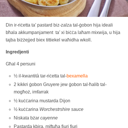
Din ir-riċetta ta’ pastard biz-zalza tal-ġobon hija ideali
bħala akkumpanjament ta’ xi biċċa laħam mixwija, u hija
tajba biżżejjed biex tittiekel waħidha wkoll.
Ingredjenti
Għal 4 persuni
½ il-kwantità tar-riċetta tal-
bexamella
2 kikkri ġobon Gruyere jew ġobon tal-ħalib tal-
mogħoż, imfarrak
½ kuċċarina mustarda Dijon
½ kuċċarina
Worchestrshire sauce
Niskata bżar
cayenne
Pastarda kbira, miftuħa fjuri fjuri