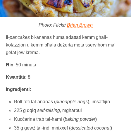
Photo: Flickr/
Brian Brown
Il-
pancakes
bl-ananas huma adattati kemm għall-
kolazzjon u kemm bħala deżerta meta sservihom ma’
ġelat jew krema.
Ħin
: 50 minuta
Kwantità:
8
Ingredjenti:
Bott roti tal-ananas (
pineapple rings
), imsaffijin
225 g dqiq
self-raising
, mgħarbul
Kuċċarina trab tal-ħami (
baking powder
)
35 g gewż tal-indi mnixxef (
dessicated coconut
)