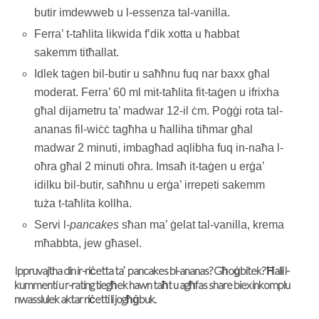
butir imdewweb u l-essenza tal-vanilla.
Ferra’ t-taħlita likwida f’dik xotta u ħabbat
sakemm titħallat.
Idlek taġen bil-butir u saħħnu fuq nar baxx għal
moderat. Ferra’ 60 ml mit-taħlita fit-taġen u ifrixha
għal dijametru ta’ madwar 12-il ċm. Poġġi rota tal-
ananas fil-wiċċ tagħha u ħalliha tiħmar għal
madwar 2 minuti, imbagħad aqlibha fuq in-naħa l-
oħra għal 2 minuti oħra. Imsaħ it-taġen u erġa’
idilku bil-butir, saħħnu u erġa’ irrepeti sakemm
tuża t-taħlita kollha.
Servi l-
pancakes
sħan ma’ ġelat tal-vanilla, krema
mħabbta, jew għasel.
Ippruvajtha din ir-riċetta ta’ pancakes bl-ananas? Għoġbitek? Ħalli l-
kummenti u r-rating tiegħek hawn taħt u agħfas share biex inkomplu
nwasslulek aktar riċetti li jogħġbuk.