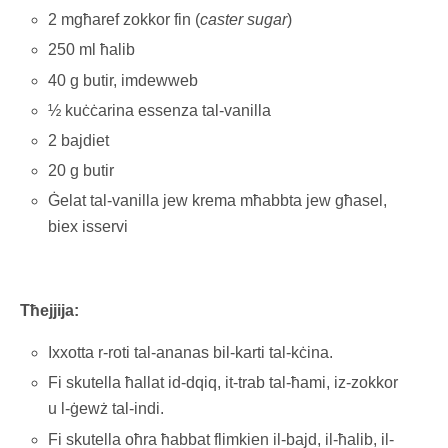
2 mgħaref zokkor fin (
caster sugar
)
250 ml ħalib
40 g butir, imdewweb
½ kuċċarina essenza tal-vanilla
2 bajdiet
20 g butir
Ġelat tal-vanilla jew krema mħabbta jew għasel,
biex isservi
Tħejjija:
Ixxotta r-roti tal-ananas bil-karti tal-kċina.
Fi skutella ħallat id-dqiq, it-trab tal-ħami, iz-zokkor
u l-ġewż tal-indi.
Fi skutella oħra ħabbat flimkien il-bajd, il-ħalib, il-