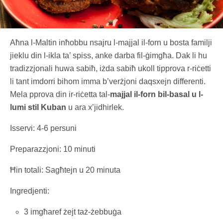
Aħna l-Maltin inħobbu nsajru l-majjal il-forn u bosta familji
jieklu din l-ikla ta’ spiss, anke darba fil-ġimgħa. Dak li hu
tradizzjonali huwa sabiħ, iżda sabiħ ukoll tipprova r-riċetti
li tant imdorri bihom imma b’verżjoni daqsxejn differenti.
Mela pprova din ir-riċetta tal-
majjal il-forn bil-basal u l-
lumi stil Kuban
u ara x’jidhirlek.
Isservi: 4-6 persuni
Preparazzjoni: 10 minuti
Ħin totali: Sagħtejn u 20 minuta
Ingredjenti:
3 imgħaref żejt taż-żebbuġa