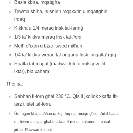
Basla kbira, mqattgħa
Tewma sħiħa, is-snien mqaxxrin u mqattgħin
irqaq
Kikkra u 1/4 meraq frisk tal-larinġ
1/3 ta’ kikkra meraq frisk tal-
lime
Melħ oħxon u bżar iswed mitħun
1/4 ta’ kikkra weraq tal-origanu frisk, imqatta’ rqiq
Spalla tal-majjal (madwar kilo u nofs jew ftit
iktar), bla xaħam
Tħejjija:
Saħħan il-forn għal 230 °C. Qis li jkollok xkaffa fit-
terz t’isfel tal-forn.
Ġo taġen kbir, saħħan iż-żejt fuq nar medju-għoli. Żid il-basal
u t-tewm u sajjar għal madwar 4 minuti sakemm il-basal
jirtab. Ħawwad kultant.