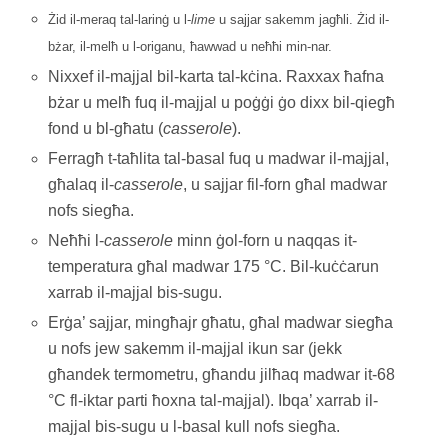
Żid il-meraq tal-larinġ u l-
lime
u sajjar sakemm jagħli. Żid il-
bżar, il-melħ u l-origanu, ħawwad u neħħi min-nar.
Nixxef il-majjal bil-karta tal-kċina. Raxxax ħafna
bżar u melħ fuq il-majjal u poġġi ġo dixx bil-qiegħ
fond u bl-għatu (
casserole
).
Ferragħ t-taħlita tal-basal fuq u madwar il-majjal,
għalaq il-
casserole
, u sajjar fil-forn għal madwar
nofs siegħa.
Neħħi l-
casserole
minn ġol-forn u naqqas it-
temperatura għal madwar 175 °C. Bil-kuċċarun
xarrab il-majjal bis-sugu.
Erġa’ sajjar, mingħajr għatu, għal madwar siegħa
u nofs jew sakemm il-majjal ikun sar (jekk
għandek termometru, għandu jilħaq madwar it-68
°C fl-iktar parti ħoxna tal-majjal). Ibqa’ xarrab il-
majjal bis-sugu u l-basal kull nofs siegħa.