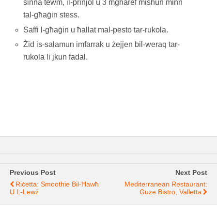
sinna tewm, il-prinjol u 3 mgħaref misħun minn
tal-għaġin stess.
Saffi l-għaġin u ħallat mal-pesto tar-rukola.
Żid is-salamun imfarrak u żejjen bil-weraq tar-
rukola li jkun fadal.
Previous Post
Next Post
Riċetta: Smoothie Bil-Ħawħ
Mediterranean Restaurant:
U L-Lewż
Guze Bistro, Valletta