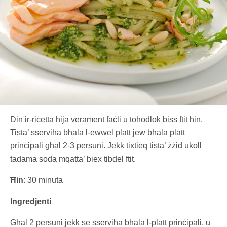
Din ir-riċetta hija verament faċli u toħodlok biss ftit ħin.
Tista’ sserviha bħala l-ewwel platt jew bħala platt
prinċipali għal 2-3 persuni. Jekk tixtieq tista’ żżid ukoll
tadama soda mqatta’ biex tibdel ftit.
Ħin
: 30 minuta
Ingredjenti
Għal 2 persuni jekk se sserviha bħala l-platt prinċipali, u