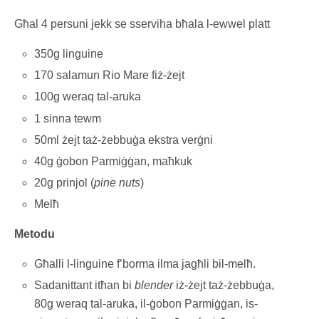
Għal 4 persuni jekk se sserviha bħala l-ewwel platt
350g linguine
170 salamun Rio Mare fiż-żejt
100g weraq tal-aruka
1 sinna tewm
50ml żejt taż-żebbuġa ekstra verġni
40g ġobon Parmiġġan, maħkuk
20g prinjol (
pine nuts
)
Melħ
Metodu
Għalli l-linguine f’borma ilma jagħli bil-melħ.
Sadanittant itħan bi
blender
iż-żejt taż-żebbuġa,
80g weraq tal-aruka, il-ġobon Parmiġġan, is-