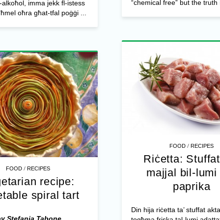
“chemical free” but the truth i
-alkoħol, imma jekk fl-istess
għmel oħra għat-tfal poġġi ...
/
FOOD
RECIPES
Riċetta: Stuffat
/
FOOD
RECIPES
majjal bil-lumi 
etarian recipe:
paprika
table spiral tart
Din hija riċetta ta’ stuffat akta
by Stefania Tabone
togħma friska tal-lumi adatta