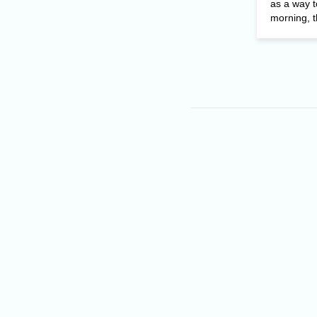
as a way 
morning, th