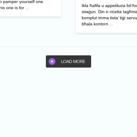
to pamper yourself one
Ikla ħafifa u appetituża bil-ħx
is one is for ...
istaġun. Din ir-riċetta tagħme
komplut imma tista’ tiġi servu
bħala kontorn ...
LOAD MORE