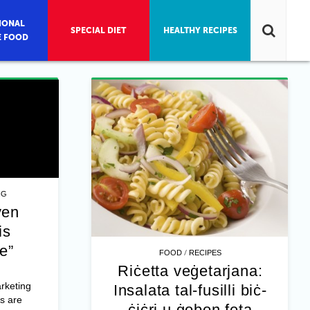
IONAL
SPECIAL DIET
HEALTHY RECIPES
E FOOD
NG
ven
is
e”
/
FOOD
RECIPES
Riċetta veġetarjana:
rketing
Insalata tal-fusilli biċ-
s are
ċiċri u ġobon feta