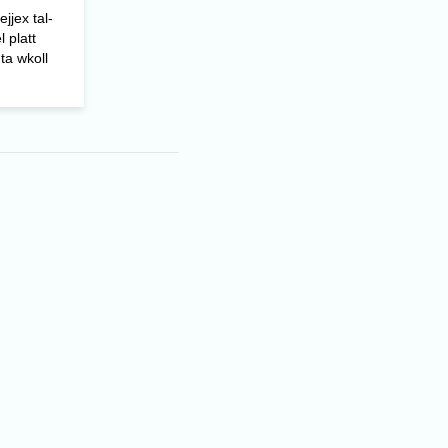
ejjex tal-
l platt
ta wkoll