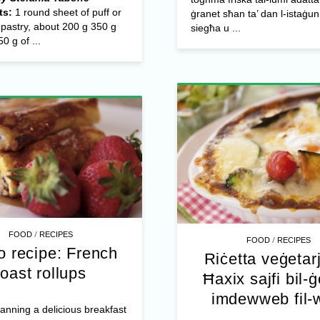
ts:
1 round sheet of puff or
ġranet sħan ta’ dan l-istaġu
 pastry, about 200 g 350 g
siegħa u ...
0 g of ...
/
FOOD
RECIPES
/
FOOD
RECIPES
o recipe: French
Riċetta veġetar
toast rollups
Ħaxix sajfi bil-
imdewweb fil-
planning a delicious breakfast