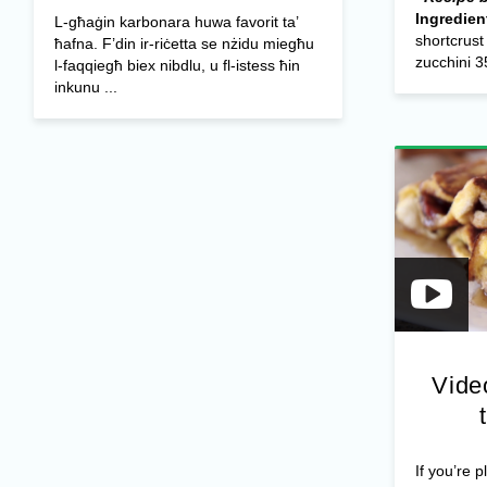
Ingredien
L-għaġin karbonara huwa favorit ta’
shortcrust
ħafna. F’din ir-riċetta se nżidu miegħu
zucchini 35
l-faqqiegħ biex nibdlu, u fl-istess ħin
inkunu ...
Vide
If you’re 