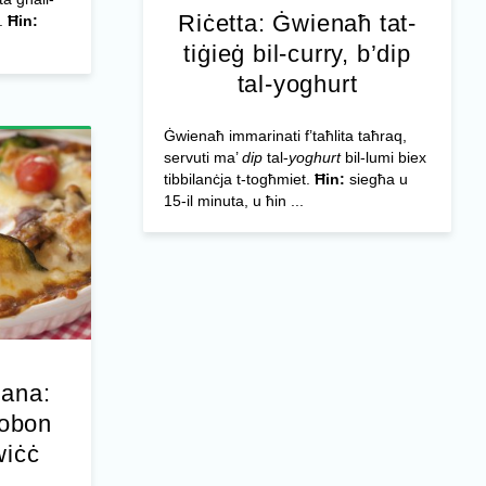
Riċetta: Ġwienaħ tat-
n.
Ħin:
tiġieġ bil-curry, b’dip
tal-yoghurt
Ġwienaħ immarinati f’taħlita taħraq,
servuti ma’
dip
tal-
yoghurt
bil-lumi biex
tibbilanċja t-togħmiet.
Ħin:
siegħa u
15-il minuta, u ħin ...
jana:
ġobon
wiċċ