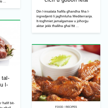
s ...
Din l-insalata ħafifa għandha fiha l-
ingredjenti li jagħmluha Mediterranja.
It-togħmiet jamalgamaw u joħorġu
aktar jekk tħalliha għal ftit ...
 tal-
u l-
r ħafif bit-
/
FOOD
RECIPES
ta għall-