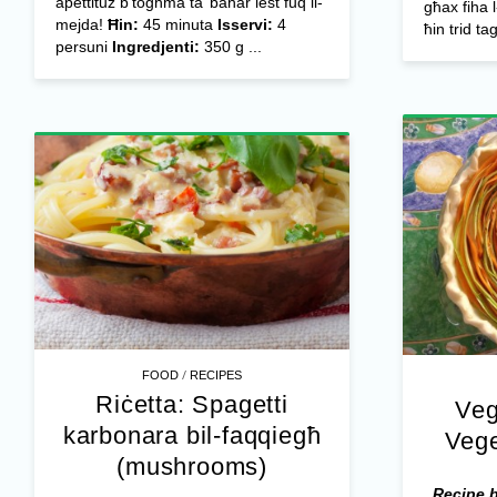
apettituż b’togħma ta’ baħar lest fuq il-
għax fiha l
mejda!
Ħin:
45 minuta
Isservi:
4
ħin trid ta
persuni
Ingredjenti:
350 g ...
/
FOOD
RECIPES
Riċetta: Spagetti
Veg
karbonara bil-faqqiegħ
Vege
(mushrooms)
Recipe 