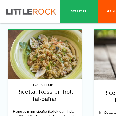
STARTERS
MAIN 
/
FOOD
RECIPES
Riċetta: Ross bil-frott
Riċe
tal-baħar
F’anqas minn siegħa jkollok dan il-platt
Ir-riċetta 