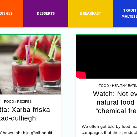
TRADIT
DISHES
DESSERTS
BREAKFAST
MALTES
/
FOOD
HEALTHY EATI
Watch: Not e
natural food 
/
FOOD
RECIPES
tta: Xarba friska
“chemical fre
tad-dulliegħ
We often get told by food ma
campaigns that their product
ta’ hawn taħt hija għall-adulti