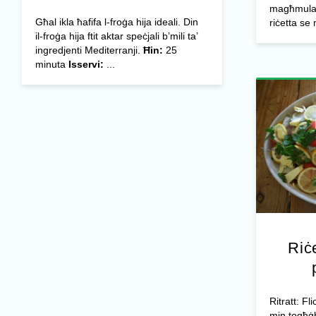
magħmula b
Għal ikla ħafifa l-froġa hija ideali. Din
riċetta se 
il-froġa hija ftit aktar speċjali b’mili ta’
ingredjenti Mediterranji.
Ħin:
25
minuta
Isservi:
...
Riċe
Ritratt: F
min togħġb