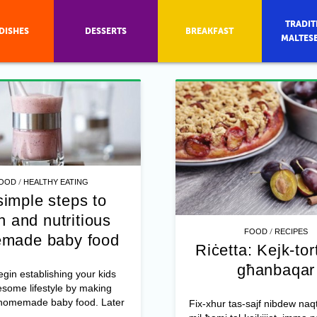
TRADIT
DISHES
DESSERTS
BREAKFAST
MALTES
/
OOD
HEALTHY EATING
simple steps to
h and nutritious
/
FOOD
RECIPES
made baby food
Riċetta: Kejk-tort
għanbaqar
gin establishing your kids
some lifestyle by making
homemade baby food. Later
Fix-xhur tas-sajf nibdew naqt