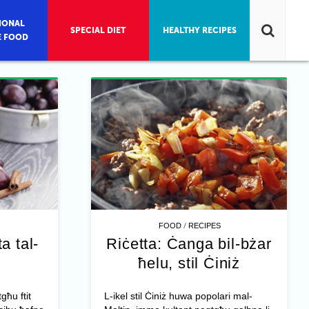
IONAL
SPECIAL DIET
HEALTHY RECIPES
E FOOD
/
FOOD
RECIPES
a tal-
Riċetta: Ċanga bil-bżar
ħelu, stil Ċiniż
għu ftit
L-ikel stil Ċiniż huwa popolari mal-