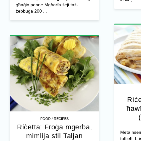
għaġin penne Mgħarfa żejt taż-
żebbuġa 200 ...
Riċe
ħaw
/
FOOD
RECIPES
Riċetta: Froġa mgerba,
Meta nsem
mimlija stil Taljan
tuffieħ. L-i