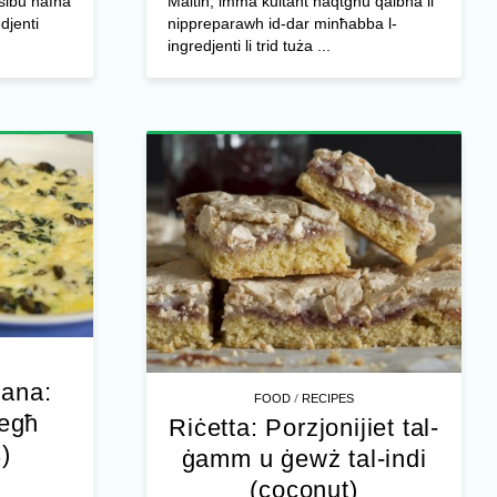
nsibu ħafna
Maltin, imma kultant naqtgħu qalbna li
edjenti
nippreparawh id-dar minħabba l-
ingredjenti li trid tuża ...
jana:
/
FOOD
RECIPES
iegħ
Riċetta: Porzjonijiet tal-
)
ġamm u ġewż tal-indi
(coconut)