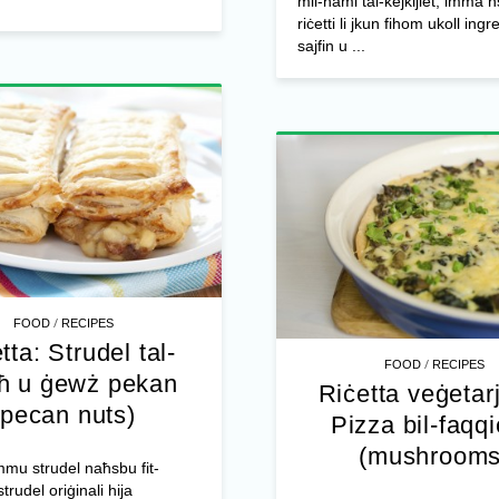
mil-ħami tal-kejkijiet, imma 
riċetti li jkun fihom ukoll ingr
sajfin u ...
/
FOOD
RECIPES
tta: Strudel tal-
/
FOOD
RECIPES
ħ u ġewż pekan
Riċetta veġetar
(pecan nuts)
Pizza bil-faqq
(mushrooms
mu strudel naħsbu fit-
strudel oriġinali hija