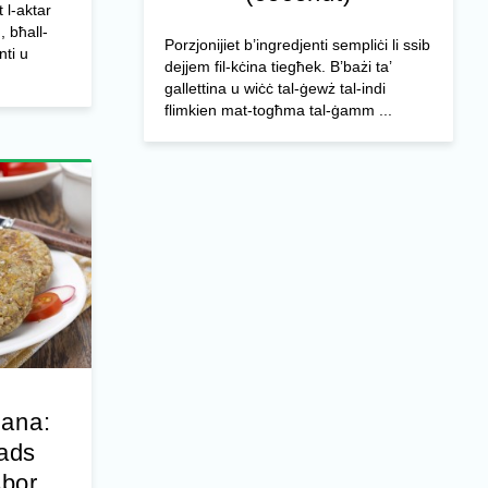
t l-aktar
, bħall-
Porzjonijiet b’ingredjenti sempliċi li ssib
nti u
dejjem fil-kċina tiegħek. B’bażi ta’
gallettina u wiċċ tal-ġewż tal-indi
flimkien mat-togħma tal-ġamm ...
jana:
ħads
sbor