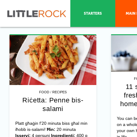
STARTERS
MAIN 
F
11 
/
FOOD
RECIPES
fres
Riċetta: Penne bis-
home
salami
You can be
Platt għaġin f’20 minuta biss għal min
on a whole
iħobb is-salami!
Ħin:
20 minuta
your own 
Isservi:
4 persuni
Ingredjenti:
400 g
in life, ...