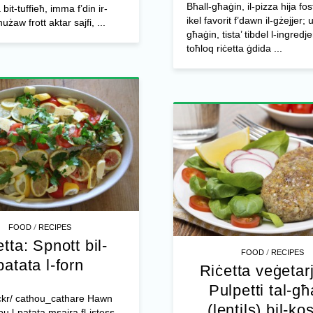
Bħall-għaġin, il-pizza hija fos
it-tuffieħ, imma f’din ir-
ikel favorit f’dawn il-gżejjer; u
nużaw frott aktar sajfi, ...
għaġin, tista’ tibdel l-ingredje
toħloq riċetta ġdida ...
/
FOOD
RECIPES
tta: Spnott bil-
/
FOOD
RECIPES
patata l-forn
Riċetta veġetar
Pulpetti tal-g
lickr/ cathou_cathare Hawn
(lentils) bil-ko
u l-patata msajra fl-istess