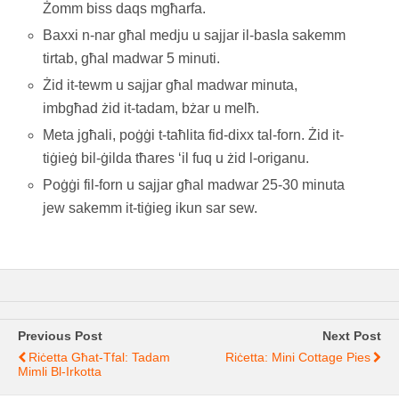
Żomm biss daqs mgħarfa.
Baxxi n-nar għal medju u sajjar il-basla sakemm
tirtab, għal madwar 5 minuti.
Żid it-tewm u sajjar għal madwar minuta,
imbgħad żid it-tadam, bżar u melħ.
Meta jgħali, poġġi t-taħlita fid-dixx tal-forn. Żid it-
tiġieġ bil-ġilda tħares ‘il fuq u żid l-origanu.
Poġġi fil-forn u sajjar għal madwar 25-30 minuta
jew sakemm it-tiġieg ikun sar sew.
Previous Post
Next Post
Riċetta Għat-Tfal: Tadam
Riċetta: Mini Cottage Pies
Mimli Bl-Irkotta