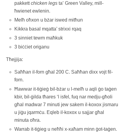
pakkett
chicken legs
ta’ Green Valley, mill-
ħwienet ewlenin.
Melħ oħxon u bżar iswed mitħun
Kikkra basal mqatta’ strixxi rqaq
3 sinniet tewm maħkuk
3 biċċiet origanu
Tħejjija:
Saħħan il-forn għal 200 C. Saħħan dixx vojt fil-
forn.
Ħawwar it-tiġieġ bil-bżar u l-melħ u aqli ġo taġen
kbir, bil-ġilda tħares ‘l isfel, fuq nar medju-għoli
għal madwar 7 minuti jew sakem il-koxox jismaru
u jiġu jqarmċu. Eqleb il-koxox u sajjar għal
minuta oħra.
Warrab it-tiġieg u neħħi x-xaħam minn ġot-taġen.