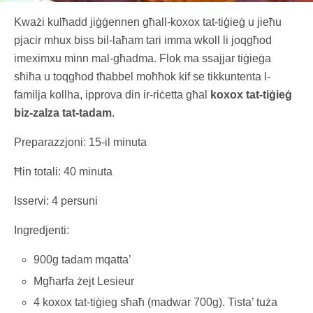
Kważi kulħadd jiġġennen għall-koxox tat-tiġieġ u jieħu
pjacir mhux biss bil-laħam tari imma wkoll li joqgħod
imeximxu minn mal-għadma. Flok ma ssajjar tiġieġa
sħiħa u toqgħod tħabbel moħħok kif se tikkuntenta l-
familja kollha, ipprova din ir-riċetta għal
koxox tat-tiġieġ
biz-zalza tat-tadam
.
Preparazzjoni: 15-il minuta
Ħin totali: 40 minuta
Isservi: 4 persuni
Ingredjenti:
900g tadam mqatta’
Mgħarfa żejt Lesieur
4 koxox tat-tiġieg sħaħ (madwar 700g). Tista’ tuża