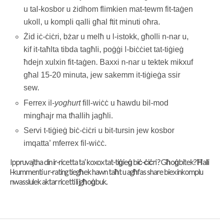
u tal-kosbor u żidhom flimkien mat-tewm fit-taġen
ukoll, u kompli qalli għal ftit minuti oħra.
Żid iċ-ċiċri, bżar u melħ u l-istokk, għolli n-nar u,
kif it-taħlta tibda tagħli, poġġi l-biċċiet tat-tiġieġ
ħdejn xulxin fit-taġen. Baxxi n-nar u tektek mikxuf
għal 15-20 minuta, jew sakemm it-tiġieġa ssir
sew.
Ferrex il-
yoghurt
fill-wiċċ u ħawdu bil-mod
mingħajr ma tħallih jagħli.
Servi t-tiġieġ biċ-ċiċri u bit-tursin jew kosbor
imqatta’ mferrex fil-wiċċ.
Ippruvajtha din ir-ricetta ta’ koxox tat-tiġieġ biċ-ċiċri ? Għoġbitek? Ħalli
l-kummenti u r-rating tiegħek hawn taħt u agħfas share biex inkomplu
nwasslulek aktar ricetti li jgħoġbuk.