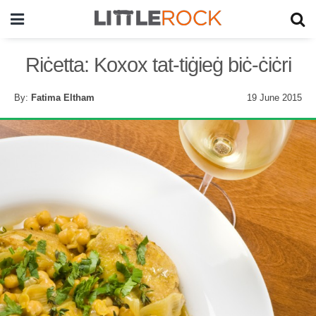
Riċetta: Koxox tat-tiġieġ biċ-ċiċri
By:
Fatima Eltham
19 June 2015