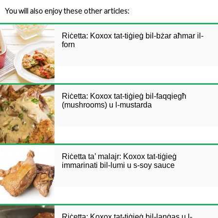
You will also enjoy these other articles:
Riċetta: Koxox tat-tiġieġ bil-bżar aħmar il-
forn
Riċetta: Koxox tat-tiġieġ bil-faqqiegħ
(mushrooms) u l-mustarda
Riċetta ta’ malajr: Koxox tat-tiġieġ
immarinati bil-lumi u s-soy sauce
Riċetta: Koxox tat-tiġieġ bil-lanġas u l-