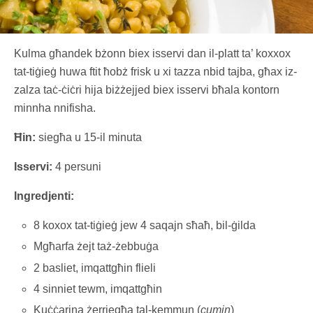
Kulma għandek bżonn biex isservi dan il-platt ta’ koxxox
tat-tiġieġ huwa ftit ħobż frisk u xi tazza nbid tajba, għax iz-
zalza taċ-ċiċri hija biżżejjed biex isservi bħala kontorn
minnha nnifisha.
Ħin:
siegħa u 15-il minuta
Isservi:
4 persuni
Ingredjenti:
8 koxox tat-tiġieġ jew 4 saqajn sħaħ, bil-ġilda
Mgħarfa żejt taż-żebbuġa
2 basliet, imqattgħin flieli
4 sinniet tewm, imqattgħin
Kuċċarina żerriegħa tal-kemmun (
cumin
)