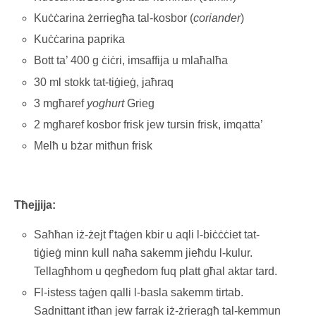
Kuċċarina żerriegħa tal-kosbor (
coriander
)
Kuċċarina paprika
Bott ta’ 400 g ċiċri, imsaffija u mlaħalħa
30 ml stokk tat-tiġieġ, jaħraq
3 mgħaref
yoghurt
Grieg
2 mgħaref kosbor frisk jew tursin frisk, imqatta’
Melħ u bżar mitħun frisk
Tħejjija:
Saħħan iż-żejt f’taġen kbir u aqli l-biċċċiet tat-
tiġieġ minn kull naħa sakemm jieħdu l-kulur.
Tellagħhom u qegħedom fuq platt għal aktar tard.
Fl-istess taġen qalli l-basla sakemm tirtab.
Sadnittant itħan jew farrak iż-żrieragħ tal-kemmun