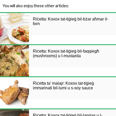
You will also enjoy these other articles:
Riċetta: Koxox tat-tiġieġ bil-bżar aħmar il-
forn
Riċetta: Koxox tat-tiġieġ bil-faqqiegħ
(mushrooms) u l-mustarda
Riċetta ta’ malajr: Koxox tat-tiġieġ
immarinati bil-lumi u s-soy sauce
Riċetta: Koxox tat-tiġieġ bil-lanġas u l-