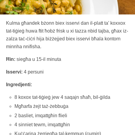
Kulma għandek bżonn biex isservi dan il-platt ta’ koxxox
tat-tiġieġ huwa ftit ħobż frisk u xi tazza nbid tajba, għax iz-
zalza taċ-ċiċri hija biżżejjed biex isservi bħala kontorn
minnha nnifisha.
Ħin:
siegħa u 15-il minuta
Isservi:
4 persuni
Ingredjenti:
8 koxox tat-tiġieġ jew 4 saqajn sħaħ, bil-ġilda
Mgħarfa żejt taż-żebbuġa
2 basliet, imqattgħin flieli
4 sinniet tewm, imqattgħin
Kuċċarina żerriegħa tal-kemmun (
cumin
)