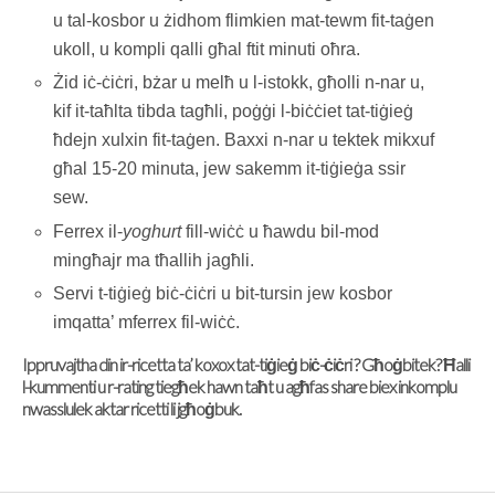
u tal-kosbor u żidhom flimkien mat-tewm fit-taġen
ukoll, u kompli qalli għal ftit minuti oħra.
Żid iċ-ċiċri, bżar u melħ u l-istokk, għolli n-nar u,
kif it-taħlta tibda tagħli, poġġi l-biċċiet tat-tiġieġ
ħdejn xulxin fit-taġen. Baxxi n-nar u tektek mikxuf
għal 15-20 minuta, jew sakemm it-tiġieġa ssir
sew.
Ferrex il-
yoghurt
fill-wiċċ u ħawdu bil-mod
mingħajr ma tħallih jagħli.
Servi t-tiġieġ biċ-ċiċri u bit-tursin jew kosbor
imqatta’ mferrex fil-wiċċ.
Ippruvajtha din ir-ricetta ta’ koxox tat-tiġieġ biċ-ċiċri ? Għoġbitek? Ħalli
l-kummenti u r-rating tiegħek hawn taħt u agħfas share biex inkomplu
nwasslulek aktar ricetti li jgħoġbuk.