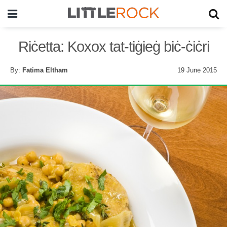
Riċetta: Koxox tat-tiġieġ biċ-ċiċri
By:
Fatima Eltham
19 June 2015