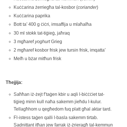
Kuċċarina żerriegħa tal-kosbor (
coriander
)
Kuċċarina paprika
Bott ta’ 400 g ċiċri, imsaffija u mlaħalħa
30 ml stokk tat-tiġieġ, jaħraq
3 mgħaref
yoghurt
Grieg
2 mgħaref kosbor frisk jew tursin frisk, imqatta’
Melħ u bżar mitħun frisk
Tħejjija:
Saħħan iż-żejt f’taġen kbir u aqli l-biċċċiet tat-
tiġieġ minn kull naħa sakemm jieħdu l-kulur.
Tellagħhom u qegħedom fuq platt għal aktar tard.
Fl-istess taġen qalli l-basla sakemm tirtab.
Sadnittant itħan jew farrak iż-żrieragħ tal-kemmun