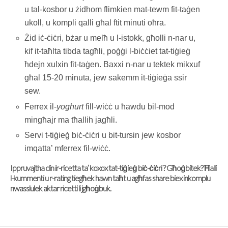
u tal-kosbor u żidhom flimkien mat-tewm fit-taġen
ukoll, u kompli qalli għal ftit minuti oħra.
Żid iċ-ċiċri, bżar u melħ u l-istokk, għolli n-nar u,
kif it-taħlta tibda tagħli, poġġi l-biċċiet tat-tiġieġ
ħdejn xulxin fit-taġen. Baxxi n-nar u tektek mikxuf
għal 15-20 minuta, jew sakemm it-tiġieġa ssir
sew.
Ferrex il-
yoghurt
fill-wiċċ u ħawdu bil-mod
mingħajr ma tħallih jagħli.
Servi t-tiġieġ biċ-ċiċri u bit-tursin jew kosbor
imqatta’ mferrex fil-wiċċ.
Ippruvajtha din ir-ricetta ta’ koxox tat-tiġieġ biċ-ċiċri ? Għoġbitek? Ħalli
l-kummenti u r-rating tiegħek hawn taħt u agħfas share biex inkomplu
nwasslulek aktar ricetti li jgħoġbuk.