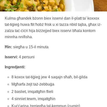
Kulma għandek bżonn biex isservi dan il-platt ta’ koxxox
tat-tiġieġ huwa ftit ħobż frisk u xi tazza nbid tajba, għax iz-
zalza taċ-ċiċri hija biżżejjed biex isservi bħala kontorn
minnha nnifisha.
Ħin:
siegħa u 15-il minuta
Isservi:
4 persuni
Ingredjenti:
8 koxox tat-tiġieġ jew 4 saqajn sħaħ, bil-ġilda
Mgħarfa żejt taż-żebbuġa
2 basliet, imqattgħin flieli
4 sinniet tewm, imqattgħin
Kuċċarina żerriegħa tal-kemmun (
cumin
)