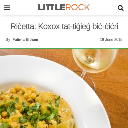
Riċetta: Koxox tat-tiġieġ biċ-ċiċri
By:
Fatima Eltham
19 June 2015