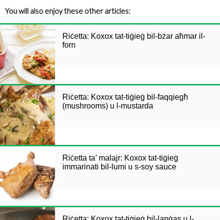
You will also enjoy these other articles:
Riċetta: Koxox tat-tiġieġ bil-bżar aħmar il-
forn
Riċetta: Koxox tat-tiġieġ bil-faqqiegħ
(mushrooms) u l-mustarda
Riċetta ta’ malajr: Koxox tat-tiġieġ
immarinati bil-lumi u s-soy sauce
Riċetta: Koxox tat-tiġieġ bil-lanġas u l-