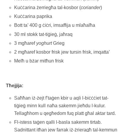
Kuċċarina żerriegħa tal-kosbor (
coriander
)
Kuċċarina paprika
Bott ta’ 400 g ċiċri, imsaffija u mlaħalħa
30 ml stokk tat-tiġieġ, jaħraq
3 mgħaref
yoghurt
Grieg
2 mgħaref kosbor frisk jew tursin frisk, imqatta’
Melħ u bżar mitħun frisk
Tħejjija:
Saħħan iż-żejt f’taġen kbir u aqli l-biċċċiet tat-
tiġieġ minn kull naħa sakemm jieħdu l-kulur.
Tellagħhom u qegħedom fuq platt għal aktar tard.
Fl-istess taġen qalli l-basla sakemm tirtab.
Sadnittant itħan jew farrak iż-żrieragħ tal-kemmun