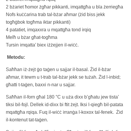
2 bżariet ħomor żgħar pikkanti, imqattgħa u bla żerriegħa
Nofs kuċċarina trab tal-bżar aħmar (żid biss jekk
togħġbok togħma iktar pikkanti)
4 patatiet, imqaxxra u mqattgħa tond irqiq
Melħ u bżar għat-togħma
Tursin imqatta’ biex iżżejjen il-wiċċ.
Metodu:
Saħħan iż-żejt ġo taġen u sajjar il-basal. Żid il-bżar
aħmar, it tewm u t-trab tal-bżar jekk se tużah. Żid l-inbid;
għatti t-taġen, baxxi n-nar u sajjar.
Saħħan il-forn għal 180 °C u uża dixx b’għatu jew tista’
tiksi bil-fojl. Dellek id-dixx bi ftit żejt. Iksi l-qiegħ bil-patata
mqattgħa rqiqa. Fuq il-wiċċ irranġa l-koxox tal-fenek. Żid
il-kontenut tat-taġen.