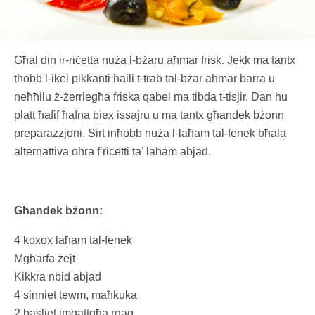
Għal din ir-riċetta nuża l-bżaru aħmar frisk. Jekk ma tantx
tħobb l-ikel pikkanti ħalli t-trab tal-bżar aħmar barra u
neħħilu ż-żerriegħa friska qabel ma tibda t-tisjir. Dan hu
platt ħafif ħafna biex issajru u ma tantx għandek bżonn
preparazzjoni. Sirt inħobb nuża l-laħam tal-fenek bħala
alternattiva oħra f’riċetti ta’ laħam abjad.
Għandek bżonn:
4 koxox laħam tal-fenek
Mgħarfa żejt
Kikkra nbid abjad
4 sinniet tewm, maħkuka
2 basliet imqattgħa rqaq