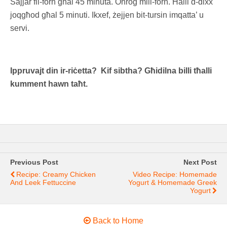
Sajjar fil-forn għal 45 minuta. Oħroġ mill-forn. Ħalli d-dixx
joqgħod għal 5 minuti. Ikxef, żejjen bit-tursin imqatta’ u
servi.
Ippruvajt din ir-riċetta? Kif sibtha? Għidilna billi tħalli
kumment hawn taħt.
Previous Post
Next Post
Recipe: Creamy Chicken
Video Recipe: Homemade
And Leek Fettuccine
Yogurt & Homemade Greek
Yogurt
Back to Home