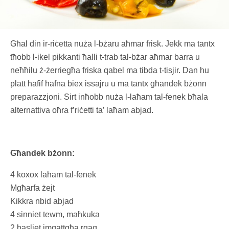
Għal din ir-riċetta nuża l-bżaru aħmar frisk. Jekk ma tantx
tħobb l-ikel pikkanti ħalli t-trab tal-bżar aħmar barra u
neħħilu ż-żerriegħa friska qabel ma tibda t-tisjir. Dan hu
platt ħafif ħafna biex issajru u ma tantx għandek bżonn
preparazzjoni. Sirt inħobb nuża l-laħam tal-fenek bħala
alternattiva oħra f’riċetti ta’ laħam abjad.
Għandek bżonn:
4 koxox laħam tal-fenek
Mgħarfa żejt
Kikkra nbid abjad
4 sinniet tewm, maħkuka
2 basliet imqattgħa rqaq