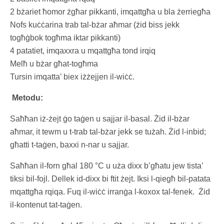
2 bżariet ħomor żgħar pikkanti, imqattgħa u bla żerriegħa
Nofs kuċċarina trab tal-bżar aħmar (żid biss jekk
togħġbok togħma iktar pikkanti)
4 patatiet, imqaxxra u mqattgħa tond irqiq
Melħ u bżar għat-togħma
Tursin imqatta’ biex iżżejjen il-wiċċ.
Metodu:
Saħħan iż-żejt ġo taġen u sajjar il-basal. Żid il-bżar
aħmar, it tewm u t-trab tal-bżar jekk se tużah. Żid l-inbid;
għatti t-taġen, baxxi n-nar u sajjar.
Saħħan il-forn għal 180 °C u uża dixx b’għatu jew tista’
tiksi bil-fojl. Dellek id-dixx bi ftit żejt. Iksi l-qiegħ bil-patata
mqattgħa rqiqa. Fuq il-wiċċ irranġa l-koxox tal-fenek. Żid
il-kontenut tat-taġen.