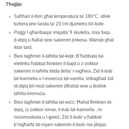
Tħejjija:
Saħħan il-forn għal temperatura ta’ 180°C. idlek
turtiera jew landa ta’ 23 ċm djametru bil-butir.
Poġġi l-għanbaqar imqatta’ fi skutella, roxx fuqu
d-dqiq u ħallat sew sakemm jinkesa. Warrab għal
iktar tard.
Biex tagħmel it-taħlita tal-kejk: B’ħabbata tal-
elettriku ħabbat flimkien il-bajd u z-zokkor
sakemm it-taħlita tibda ttella’ r-ragħwa. Żid it-trab
tal-kannella u l-essenza tal-vanilla, imbagħad żid
id-dqiq bil-mod sakemm jitħallat sew u jkollok
taħlita kremuża.
Biex tagħmel it-taħlita tal-wiċċ: Ħallat flimkien id-
dqiq, iz-zokkor ismar, it-trab tal-kannella , in-
noċemuskata u l-ġewż. Żid il-butir u ħabbat
b’mgħarfa tal-injam sakemm il-butir ma jibqax