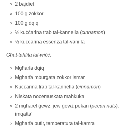
2 bajdiet
100 g zokkor
100 g dqiq
½ kuċċarina trab tal-kannella (
cinnamon
)
½ kuċċarina essenza tal-vanilla
Għat-taħlita tal-wiċċ:
Mgħarfa dqiq
Mgħarfa mburġata zokkor ismar
Kuċċarina trab tal-kannella (
cinnamon
)
Niskata noċemuskata maħkuka
2 mgħaref ġewż, jew ġewż pekan (
pecan nuts
),
imqatta’
Mgħarfa butir, temperatura tal-kamra