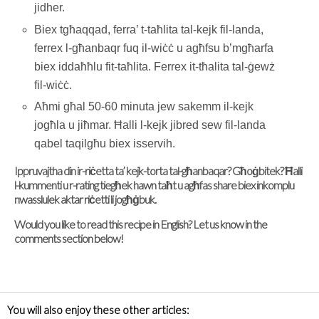
jidher.
Biex tgħaqqad, ferra’ t-taħlita tal-kejk fil-landa,
ferrex l-għanbaqr fuq il-wiċċ u agħfsu b’mgħarfa
biex iddaħħlu fit-taħlita. Ferrex it-tħalita tal-ġewż
fil-wiċċ.
Aħmi għal 50-60 minuta jew sakemm il-kejk
jogħla u jiħmar. Ħalli l-kejk jibred sew fil-landa
qabel taqilgħu biex isservih.
Ippruvajtha din ir-riċetta ta’ kejk-torta tal-għanbaqar? Għoġbitek? Ħalli
l-kummenti u r-rating tiegħek hawn taħt u agħfas share biex inkomplu
nwasslulek aktar riċetti li jogħġbuk.
Would you like to read this recipe in English? Let us know in the
comments section below!
You will also enjoy these other articles: