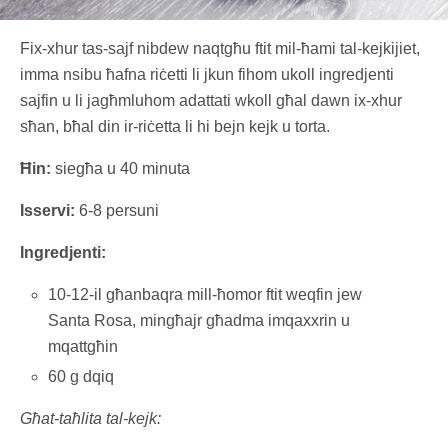
Fix-xhur tas-sajf nibdew naqtgħu ftit mil-ħami tal-kejkijiet,
imma nsibu ħafna riċetti li jkun fihom ukoll ingredjenti
sajfin u li jagħmluhom adattati wkoll għal dawn ix-xhur
sħan, bħal din ir-riċetta li hi bejn kejk u torta.
Ħin:
siegħa u 40 minuta
Isservi:
6-8 persuni
Ingredjenti:
10-12-il għanbaqra mill-ħomor ftit weqfin jew
Santa Rosa, mingħajr għadma imqaxxrin u
mqattgħin
60 g dqiq
Għat-taħlita tal-kejk: