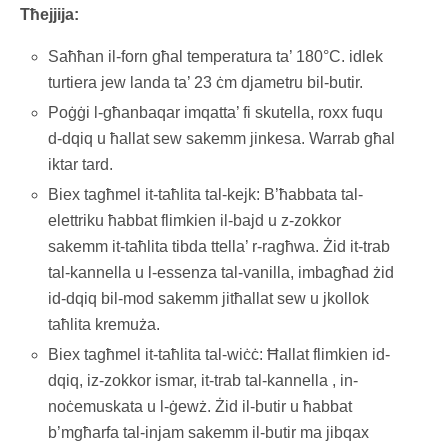
Tħejjija:
Saħħan il-forn għal temperatura ta’ 180°C. idlek
turtiera jew landa ta’ 23 ċm djametru bil-butir.
Poġġi l-għanbaqar imqatta’ fi skutella, roxx fuqu
d-dqiq u ħallat sew sakemm jinkesa. Warrab għal
iktar tard.
Biex tagħmel it-taħlita tal-kejk: B’ħabbata tal-
elettriku ħabbat flimkien il-bajd u z-zokkor
sakemm it-taħlita tibda ttella’ r-ragħwa. Żid it-trab
tal-kannella u l-essenza tal-vanilla, imbagħad żid
id-dqiq bil-mod sakemm jitħallat sew u jkollok
taħlita kremuża.
Biex tagħmel it-taħlita tal-wiċċ: Ħallat flimkien id-
dqiq, iz-zokkor ismar, it-trab tal-kannella , in-
noċemuskata u l-ġewż. Żid il-butir u ħabbat
b’mgħarfa tal-injam sakemm il-butir ma jibqax