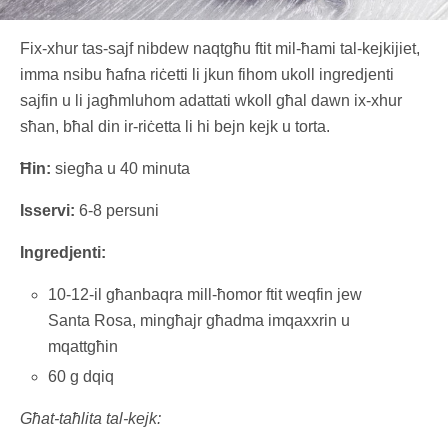
Fix-xhur tas-sajf nibdew naqtgħu ftit mil-ħami tal-kejkijiet,
imma nsibu ħafna riċetti li jkun fihom ukoll ingredjenti
sajfin u li jagħmluhom adattati wkoll għal dawn ix-xhur
sħan, bħal din ir-riċetta li hi bejn kejk u torta.
Ħin:
siegħa u 40 minuta
Isservi:
6-8 persuni
Ingredjenti:
10-12-il għanbaqra mill-ħomor ftit weqfin jew
Santa Rosa, mingħajr għadma imqaxxrin u
mqattgħin
60 g dqiq
Għat-taħlita tal-kejk: