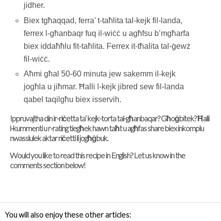
jidher.
Biex tgħaqqad, ferra’ t-taħlita tal-kejk fil-landa,
ferrex l-għanbaqr fuq il-wiċċ u agħfsu b’mgħarfa
biex iddaħħlu fit-taħlita. Ferrex it-tħalita tal-ġewż
fil-wiċċ.
Aħmi għal 50-60 minuta jew sakemm il-kejk
jogħla u jiħmar. Ħalli l-kejk jibred sew fil-landa
qabel taqilgħu biex isservih.
Ippruvajtha din ir-riċetta ta’ kejk-torta tal-għanbaqar? Għoġbitek? Ħalli
l-kummenti u r-rating tiegħek hawn taħt u agħfas share biex inkomplu
nwasslulek aktar riċetti li jogħġbuk.
Would you like to read this recipe in English? Let us know in the
comments section below!
You will also enjoy these other articles: