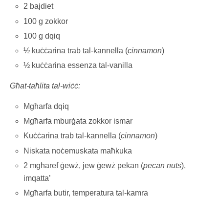
2 bajdiet
100 g zokkor
100 g dqiq
½ kuċċarina trab tal-kannella (
cinnamon
)
½ kuċċarina essenza tal-vanilla
Għat-taħlita tal-wiċċ:
Mgħarfa dqiq
Mgħarfa mburġata zokkor ismar
Kuċċarina trab tal-kannella (
cinnamon
)
Niskata noċemuskata maħkuka
2 mgħaref ġewż, jew ġewż pekan (
pecan nuts
),
imqatta’
Mgħarfa butir, temperatura tal-kamra