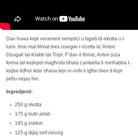
Dan huwa kejk verament sempliċi u tajjeb bl-irkotta u l-
lumi. Imxi mal-filmat biex issegwi r-riċetta ta’ Anton
Dougall tal-Klabb tat-Tisjir. F’dan il-filmat, Anton juża
forma tal-kejkijiet magħrufa bħala ċambella li minħabba t-
toqba tidħol iktar sħana lejn in-nofs li tgħin biex it-tisjir
jieħu inqas ħin.
Ingredjenti:
250 g irkotta
175 g butir artab
165 g zokkor
125 g dqiq
self-raising