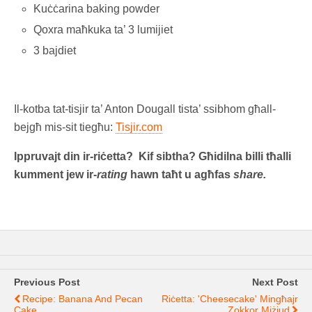
Kuċċarina baking powder
Qoxra maħkuka ta’ 3 lumijiet
3 bajdiet
Il-kotba tat-tisjir ta’ Anton Dougall tista’ ssibhom għall-
bejgħ mis-sit tiegħu:
Tisjir.com
Ippruvajt din ir-riċetta? Kif sibtha? Għidilna billi tħalli
kumment jew ir-
rating
hawn taħt u agħfas
share.
Previous Post
Next Post
Recipe: Banana And Pecan
Riċetta: 'Cheesecake' Mingħajr
Cake
Zokkor Miżjud