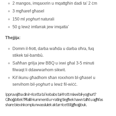
2 mangos, imqaxxrin u mqattgħin dadi ta’ 2 ċm
3 mgħaref għasel
150 ml
yoghurt
naturali
50 g lewż imfarrak jew imqatta’
Tħejjija:
Domm il-frott, darba waħda u darba oħra, fuq
stikek tal-bambù.
Saħħan grilja jew BBQ u ixwi għal 3-5 minuti
filwaqt li ddawwarhom sikwit.
Kif ikunu għadhom sħan roxxhom bl-għasel u
servihom bil-
yoghurt
u lewż fil-wiċċ.
Ippruvajtha din ir-ricetta ta’ kebabs tal-frott mixwi bil-yoghurt?
Għoġbitek? Ħalli l-kummenti u r-rating tiegħek hawn taħt u agħfas
share biex inkomplu nwasslulek aktar ricetti li jgħoġbuk.