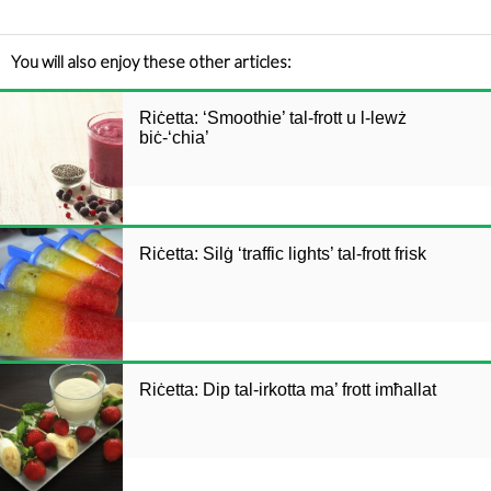
You will also enjoy these other articles:
Riċetta: ‘Smoothie’ tal-frott u l-lewż
biċ-‘chia’
Riċetta: Silġ ‘traffic lights’ tal-frott frisk
Riċetta: Dip tal-irkotta ma’ frott imħallat