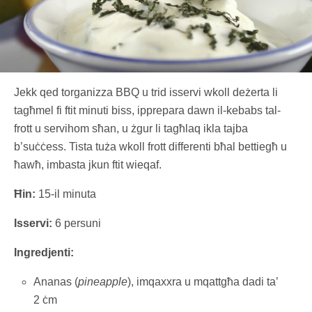
Jekk qed torganizza BBQ u trid isservi wkoll deżerta li
tagħmel fi ftit minuti biss, ipprepara dawn il-kebabs tal-
frott u servihom sħan, u żgur li tagħlaq ikla tajba
b’suċċess. Tista tuża wkoll frott differenti bħal bettiegħ u
ħawħ, imbasta jkun ftit wieqaf.
Ħin:
15-il minuta
Isservi:
6 persuni
Ingredjenti:
Ananas (
pineapple
), imqaxxra u mqattgħa dadi ta’
2 ċm