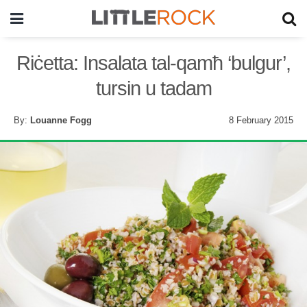
Riċetta: Insalata tal-qamħ ‘bulgur’,
tursin u tadam
By:
Louanne Fogg
8 February 2015