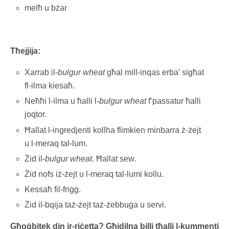
melħ u bżar
Tħejjija:
Xarrab il-
bulgur wheat
għal mill-inqas erba’ sigħat
fl-ilma kiesaħ.
Neħħi l-ilma u ħalli l-
bulgur wheat
f’passatur ħalli
joqtor.
Ħallat l-ingredjenti kollha flimkien minbarra ż-żejt
u l-meraq tal-lum.
Żid il-
bulgur wheat
. Ħallat sew.
Żid nofs iż-żejt u l-meraq tal-lumi kollu.
Kessaħ fil-friġġ.
Żid il-bqija taż-żejt taż-żebbuġa u servi.
Għoġbitek din ir-riċetta? Għidilna billi tħalli l-kummenti