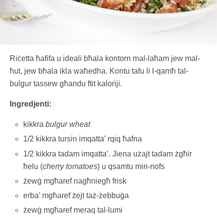
Riċetta ħafifa u ideali bħala kontorn mal-laħam jew mal-
ħut, jew bħala ikla waħedha. Kontu tafu li l-qamħ tal-
bulgur tassew għandu ftit kaloriji.
Ingredjenti:
kikkra
bulgur wheat
1/2 kikkra tursin imqatta’ rqiq ħafna
1/2 kikkra tadam imqatta’. Jiena użajt tadam żgħir
ħelu (
cherry tomatoes
) u qsamtu min-nofs
żewġ mgħaref nagħniegħ frisk
erba’ mgħaref żejt taż-żebbuġa
żewġ mgħaref meraq tal-lumi