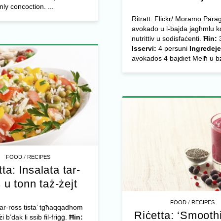
nly concoction. ...
Ritratt: Flickr/ Moramo Para
avokado u l-bajda jagħmlu k
nutrittiv u sodisfaċenti.
Ħin:
3
Isservi:
4 persuni
Ingredeje
avokados 4 bajdiet Melħ u bż
/
FOOD
RECIPES
ta: Insalata tar-
 u tonn taż-żejt
/
FOOD
RECIPES
 tar-ross tista’ tgħaqqadhom
Riċetta: ‘Smoothi
 b’dak li ssib fil-friġġ.
Ħin: