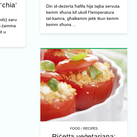
-‘chia’
Din id-deżerta ħafifa hija tajba servuta
kemm sħuna kif ukoll f’temperatura
tal-kamra, għalkemm jekk tkun kemm
eds
) saru
kemm sħuna ...
iż-żamma
it u
/
FOOD
RECIPES
Riċetta veġetarjana: