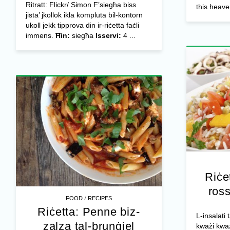
Ritratt: Flickr/ Simon F’siegħa biss
this heave
jista’ jkollok ikla kompluta bil-kontorn
ukoll jekk tipprova din ir-riċetta faċli
immens.
Ħin:
siegħa
Isservi:
4 ...
Riċet
ross
/
FOOD
RECIPES
Riċetta: Penne biz-
L-insalati
zalza tal-brunġiel
kważi kważi