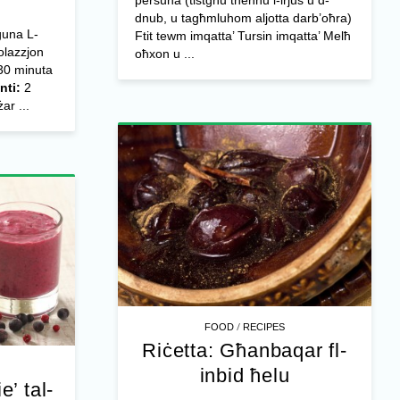
persuna (tistgħu tneħħu l-irjus u d-
dnub, u tagħmluhom aljotta darb’oħra)
guna L-
Ftit tewm imqatta’ Tursin imqatta’ Melħ
olazzjon
oħxon u ...
0 minuta
nti:
2
ar ...
/
FOOD
RECIPES
Riċetta: Għanbaqar fl-
inbid ħelu
e’ tal-