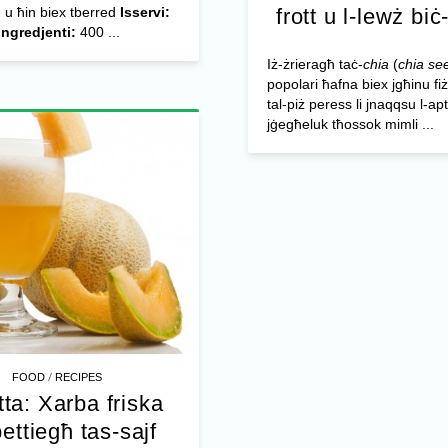
 u ħin biex tberred
Isservi:
frott u l-lewż biċ
Ingredjenti:
400 ...
Iż-żrieragħ taċ-
chia
(
chia se
popolari ħafna biex jgħinu f
tal-piż peress li jnaqqsu l-apt
jġegħeluk tħossok mimli ...
/
FOOD
RECIPES
tta: Xarba friska
bettiegħ tas-sajf