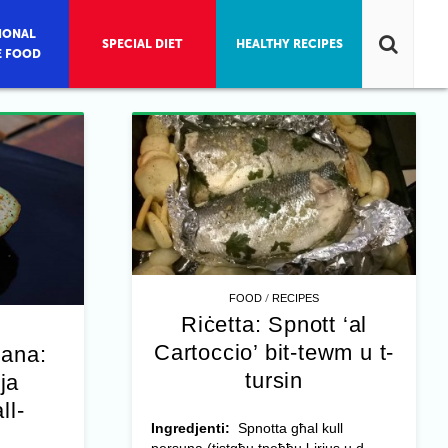
IONAL
SPECIAL DIET
HEALTHY RECIPES
E FOOD
/
FOOD
RECIPES
Riċetta: Spnott ‘al
Cartoccio’ bit-tewm u t-
jana:
tursin
ja
ll-
Ingredjenti:
Spnotta għal kull