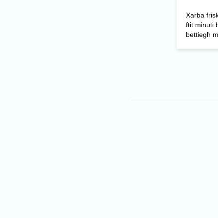
Xarba friska
ftit minuti
bettiegħ m