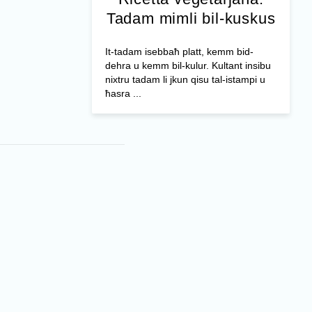
Tadam mimli bil-kuskus
It-tadam isebbaħ platt, kemm bid-
dehra u kemm bil-kulur. Kultant insibu
nixtru tadam li jkun qisu tal-istampi u
ħasra ...