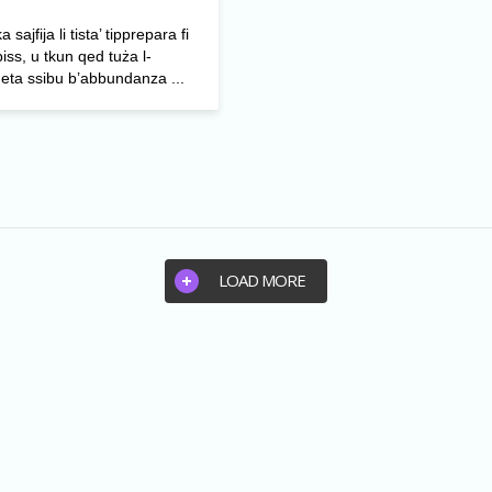
 sajfija li tista’ tipprepara fi
 biss, u tkun qed tuża l-
eta ssibu b’abbundanza ...
LOAD MORE