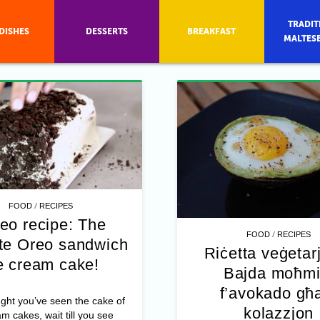
TRADIT
DISHES
DESSERTS
BREAKFAST
MALTES
/
FOOD
RECIPES
eo recipe: The
/
FOOD
RECIPES
ate Oreo sandwich
Riċetta veġetar
e cream cake!
Bajda moħmi
f’avokado għa
ught you’ve seen the cake of
kolazzjon
am cakes, wait till you see