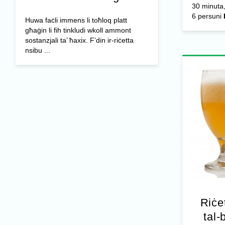
30 minuta,
6 persuni
Huwa faċli immens li toħloq platt
għaġin li fih tinkludi wkoll ammont
sostanzjali ta’ ħaxix. F’din ir-riċetta
nsibu ...
Riċe
tal-