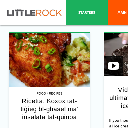
STARTERS
MAIN 
Vid
/
FOOD
RECIPES
ultim
Riċetta: Koxox tat-
ic
tiġieġ bl-għasel ma’
insalata tal-quinoa
If you tho
all ice cre