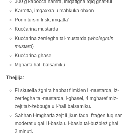
300 g kaboċċa ħamra, imqattgħa rqiq għat-tul
Karrotta, imqaxxra u maħkuka oħxon
Ponn tursin frisk, imqatta’
Kuċċarina mustarda
Kuċċarina żerriegħa tal-mustarda (
wholegrain
mustard
)
Kuċċarina għasel
Mgħarfa ħall balsamiku
Tħejjija:
Fi skutella żgħira ħabbat flimkien il-mustarda, iż-
żerriegħa tal-mustarda, l-għasel, 4 mgħaref miż-
żejt taż-żebbuġa u l-ħall balsamiku.
Saħħan l-imgħarfa żejt li jkun fadal f’taġen fuq nar
moderat u qalli l-basla u l-basla tal-bużbież għal
2 minuti.