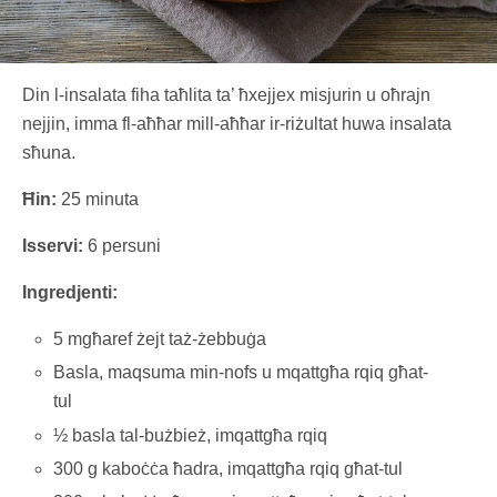
Din l-insalata fiha taħlita ta’ ħxejjex misjurin u oħrajn
nejjin, imma fl-aħħar mill-aħħar ir-riżultat huwa insalata
sħuna.
Ħin:
25 minuta
Isservi:
6 persuni
Ingredjenti:
5 mgħaref żejt taż-żebbuġa
Basla, maqsuma min-nofs u mqattgħa rqiq għat-
tul
½ basla tal-bużbież, imqattgħa rqiq
300 g kaboċċa ħadra, imqattgħa rqiq għat-tul