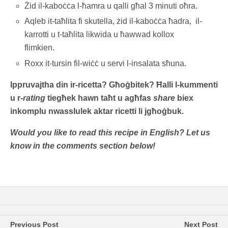
Żid il-kaboċċa l-ħamra u qalli għal 3 minuti oħra.
Aqleb it-taħlita fi skutella, żid il-kaboċċa ħadra, il-
karrotti u t-taħlita likwida u ħawwad kollox
flimkien.
Roxx it-tursin fil-wiċċ u servi l-insalata sħuna.
Ippruvajtha din ir-ricetta? Għoġbitek? Ħalli l-kummenti
u r-
rating
tiegħek hawn taħt u agħfas
share
biex
inkomplu nwasslulek aktar ricetti li jgħoġbuk.
Would you like to read this recipe in English? Let us
know in the comments section below!
Previous Post
Next Post