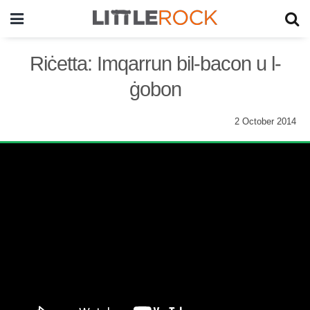
Riċetta: Imqarrun bil-bacon u l-
ġobon
2 October 2014