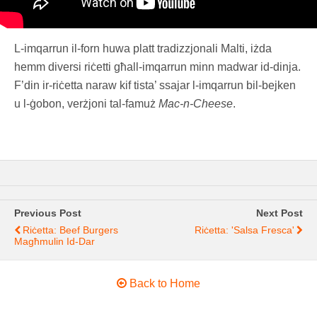
L-imqarrun il-forn huwa platt tradizzjonali Malti, iżda
hemm diversi riċetti għall-imqarrun minn madwar id-dinja.
F’din ir-riċetta naraw kif tista’ ssajar l-imqarrun bil-bejken
u l-ġobon, verżjoni tal-famuż
Mac-n-Cheese
.
Previous Post
Next Post
Riċetta: Beef Burgers
Riċetta: 'Salsa Fresca'
Magħmulin Id-Dar
Back to Home