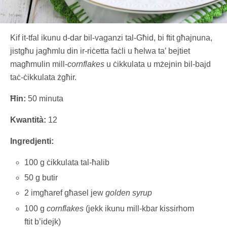
Kif it-tfal ikunu d-dar bil-vaganzi tal-Għid, bi ftit għajnuna,
jistgħu jagħmlu din ir-riċetta faċli u ħelwa ta’ bejtiet
magħmulin mill-
cornflakes
u ċikkulata u mżejnin bil-bajd
taċ-ċikkulata żgħir.
Ħin:
50 minuta
Kwantità:
12
Ingredjenti:
100 g ċikkulata tal-ħalib
50 g butir
2 imgħaref għasel jew
golden syrup
100 g
cornflakes
(jekk ikunu mill-kbar kissirhom
ftit b’idejk)