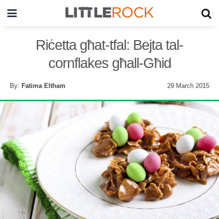
Riċetta għat-tfal: Bejta tal-
cornflakes għall-Għid
By:
Fatima Eltham
29 March 2015