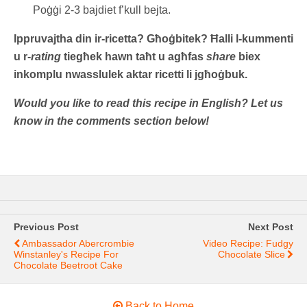
Poġġi 2-3 bajdiet f’kull bejta.
Ippruvajtha din ir-ricetta? Għoġbitek? Ħalli l-kummenti
u r-
rating
tiegħek hawn taħt u agħfas
share
biex
inkomplu nwasslulek aktar ricetti li jgħoġbuk.
Would you like to read this recipe in English? Let us
know in the comments section below!
Previous Post
Next Post
Ambassador Abercrombie
Video Recipe: Fudgy
Winstanley's Recipe For
Chocolate Slice
Chocolate Beetroot Cake
Back to Home