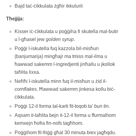
Bajd taċ-ċikkulata żgħir ikkulurit
Tħejjija:
Kisser iċ-ċikkulata u poġġiha fi skutella mal-butir
u l-għasel jew
golden syrup
.
Poġġi l-iskutella fuq kazzola bil-misħun
(banjumarija) mingħajr ma tmiss mal-ilma u
ħawwad sakemm l-ingredjenti jinħallu u jkollok
taħlita lixxa.
Neħħi l-iskutella minn fuq il-misħun u żid il-
cornflakes
. Ħawwad sakemm jinkesa kollu biċ-
ċikkulata.
Poġġi 12-il forma tal-karti fit-toqob ta’
bun tin
.
Aqsam it-taħlita bejn it-12-il forma u ffurmalhom
kemxejn ħofra fin-nofs tagħhom.
Poġġihom fil-friġġ għal 30 minuta biex jagħqdu.