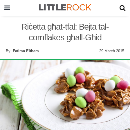
Riċetta għat-tfal: Bejta tal-
cornflakes għall-Għid
By:
Fatima Eltham
29 March 2015