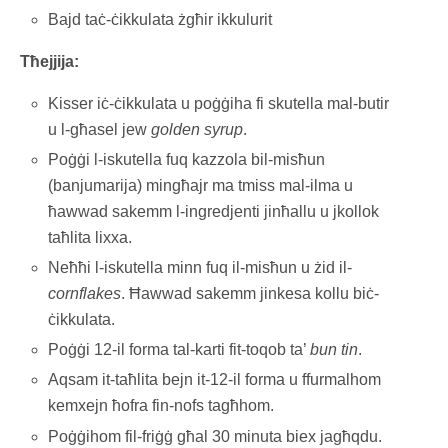
Bajd taċ-ċikkulata żgħir ikkulurit
Tħejjija:
Kisser iċ-ċikkulata u poġġiha fi skutella mal-butir
u l-għasel jew
golden syrup
.
Poġġi l-iskutella fuq kazzola bil-misħun
(banjumarija) mingħajr ma tmiss mal-ilma u
ħawwad sakemm l-ingredjenti jinħallu u jkollok
taħlita lixxa.
Neħħi l-iskutella minn fuq il-misħun u żid il-
cornflakes
. Ħawwad sakemm jinkesa kollu biċ-
ċikkulata.
Poġġi 12-il forma tal-karti fit-toqob ta’
bun tin
.
Aqsam it-taħlita bejn it-12-il forma u ffurmalhom
kemxejn ħofra fin-nofs tagħhom.
Poġġihom fil-friġġ għal 30 minuta biex jagħqdu.