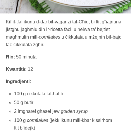
Kif it-tfal ikunu d-dar bil-vaganzi tal-Għid, bi ftit għajnuna,
jistgħu jagħmlu din ir-riċetta faċli u ħelwa ta’ bejtiet
magħmulin mill-
cornflakes
u ċikkulata u mżejnin bil-bajd
taċ-ċikkulata żgħir.
Ħin:
50 minuta
Kwantità:
12
Ingredjenti:
100 g ċikkulata tal-ħalib
50 g butir
2 imgħaref għasel jew
golden syrup
100 g
cornflakes
(jekk ikunu mill-kbar kissirhom
ftit b’idejk)