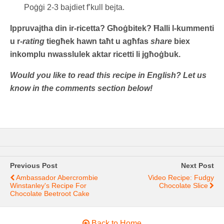
Poġġi 2-3 bajdiet f’kull bejta.
Ippruvajtha din ir-ricetta? Għoġbitek? Ħalli l-kummenti
u r-
rating
tiegħek hawn taħt u agħfas
share
biex
inkomplu nwasslulek aktar ricetti li jgħoġbuk.
Would you like to read this recipe in English? Let us
know in the comments section below!
Previous Post
Next Post
Ambassador Abercrombie
Video Recipe: Fudgy
Winstanley's Recipe For
Chocolate Slice
Chocolate Beetroot Cake
Back to Home