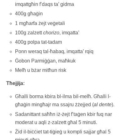
imqattgħin f’daqs ta’ gidma
400g għaġin
1 mgħarfa żejt veġetali
100g zalzett
chorizo
, imqatta’
400g polpa tat-tadam
Ponn weraq tal-ħabaq, imqatta’ rqiq
Ġobon Parmiġġan, maħkuk
Melħ u bżar mitħun risk
Tħejjija:
Għalli borma kbira bl-ilma bil-melħ. Għalli l-
għaġin mingħajr ma ssajru żżejjed (
al
dente
).
Sadanittant saħħn iż-żejt f’taġen kbir fuq nar
moderat u aqli z-zalzett għal 5 minuti.
Żid il-biċċiet tat-tiġieġ u kompli sajjar għal 5
minuti oħra.