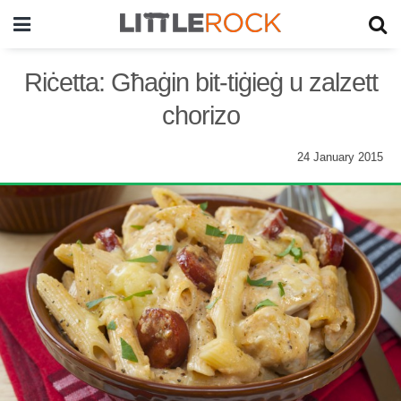
Riċetta: Għaġin bit-tiġieġ u zalzett
chorizo
24 January 2015