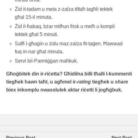
Żid it-tadam u meta z-zalza tiftaħ tagħli tektek
għal 15-il minuta.
Żid il-ħabaq, bżar mitħun frisk u melħ u kompli
tektek għal 5 minuti.
Saffi l-għaġin u żidu maz-zalza fit-taġen. Ħawwad
fuq in-nar għal minuta.
Servi bil-Parmiġġan maħkuk.
Għoġbitek din ir-riċetta? Għidilna billi tħalli l-kummenti
tiegħek hawn taħt, u agħmel ir-
rating
tiegħek u
share
biex inkomplu nwasslulek aktar riċetti li jogħġbuk.
Previous Post
Next Post