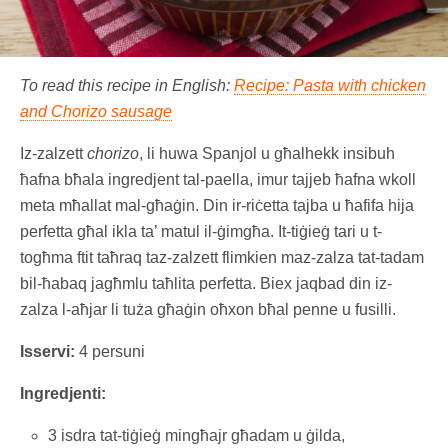
To read this recipe in English:
Recipe: Pasta with chicken
and Chorizo sausage
Iz-zalzett
chorizo
, li huwa Spanjol u għalhekk insibuh
ħafna bħala ingredjent tal-paella, imur tajjeb ħafna wkoll
meta mħallat mal-għaġin. Din ir-riċetta tajba u ħafifa hija
perfetta għal ikla ta’ matul il-ġimgħa. It-tiġieġ tari u t-
togħma ftit taħraq taz-zalzett flimkien maz-zalza tat-tadam
bil-ħabaq jagħmlu taħlita perfetta. Biex jaqbad din iz-
zalza l-aħjar li tuża għaġin oħxon bħal penne u fusilli.
Isservi:
4 persuni
Ingredjenti:
3 isdra tat-tiġieġ mingħajr għadam u ġilda,